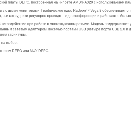
ской платы DEPO, построенная на чипсете AMD® A320 с использованием пам
ь с двумя мониторами. Графическое ядро Radeon™ Vega 8 обеспечивает оп
й, чьи сотрудники регулярно проводят видеоконференции и работают с боль
ыстродействие при работе в многозадачном режиме. Модель поддерживает ус
нным сетевым адаптером, восемью портами USB (четыре порта USB 2.0 и дв
ения гарнитуры.
 на выбор.
интером DEPO или МФУ DEPO.