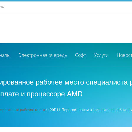
кты
налы
Электронная очередь
Софт
Услуги
Новос
ированное рабочее место специалиста р
 плате и процессоре AMD
ированные рабочие места
/
120D11 Пересвет автоматизированное рабочее м