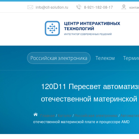
info@cit-solution.ru
8-921-182-08-17
конта
Российская электроника
Телеком
Терми
120D11 Пересвет автоматиз
отечественной материнской
Главная
/
Каталог
/
Российская электроника
/
Автоматиз
отечественной материнской плате и процессоре AMD