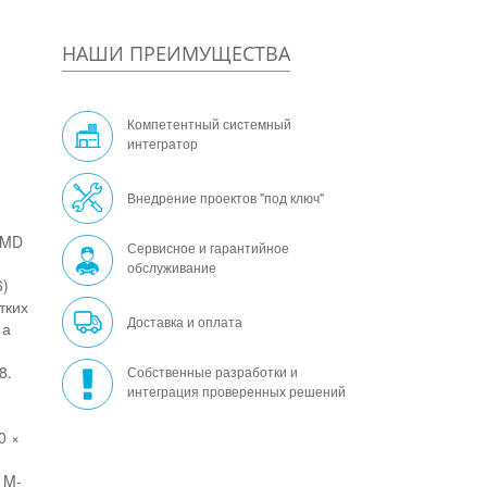
НАШИ ПРЕИМУЩЕСТВА
Компетентный системный
интегратор
Внедрение проектов "под ключ"
AMD
Сервисное и гарантийное
обслуживание
6)
тких
Доставка и оплата
 а
8.
Собственные разработки и
интеграция проверенных решений
0 ×
 M-