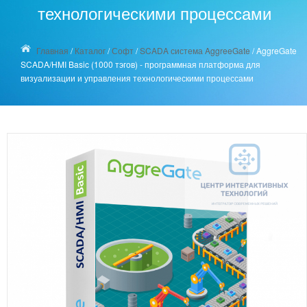
технологическими процессами
Главная
/
Каталог
/
Софт
/
SCADA система AggreeGate
/
AggreGate
SCADA/HMI Basic (1000 тэгов) - программная платформа для
визуализации и управления технологическими процессами