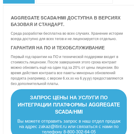
AGGREGATE SCADA/HMI ДОСТУПНА В ВЕРСИЯХ
БАЗОВАЯ И СТАНДАРТ.
Среда разработки бесплатна во всех случаях. Хранение истории
всегда доступно для всех тегов и не лицензируется отдельно.
ГАРАНТИЯ НА ПО И ТЕХОБСЛУЖИВАНИЕ
Первый год гарантии на ПО и технической поддержки входит в
стоимость лицензии. После завершения этого срока контракт
можно обновить ещё на один год за 20% от цены лицензии. Во
время действия контракта все пакеты минорных обновлений
продукта (например, с версии 6.хx.xx на 6.уy.yy) предоставляются
без дополнительной платы.
ЗАПРОС ЦЕНЫ НА УСЛУГИ ПО
ИНТЕГРАЦИИ ПЛАТФОРМЫ AGGREGATE
SCADA/HMI
Вы можете отправить запрос в наш отдел продаж
на адрес
zakaz@itint.ru
или связаться с нами по
телефону 8-800-302-64-05