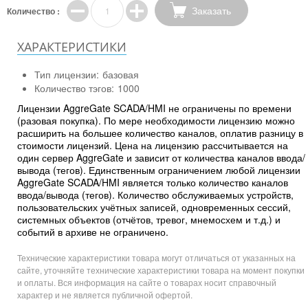
Заказать
Количество :
ХАРАКТЕРИСТИКИ
Тип лицензии:
базовая
Количество тэгов:
1000
Лицензии AggreGate SCADA/HMI не ограничены по времени
(разовая покупка). По мере необходимости лицензию можно
расширить на большее количество каналов, оплатив разницу в
стоимости лицензий. Цена на лицензию рассчитывается на
один сервер AggreGate и зависит от количества каналов ввода/
вывода (тегов). Единственным ограничением любой лицензии
AggreGate SCADA/HMI является только количество каналов
ввода/вывода (тегов). Количество обслуживаемых устройств,
пользовательских учётных записей, одновременных сессий,
системных объектов (отчётов, тревог, мнемосхем и т.д.) и
событий в архиве не ограничено.
Технические характеристики товара могут отличаться от указанных на
сайте, уточняйте технические характеристики товара на момент покупки
и оплаты. Вся информация на сайте о товарах носит справочный
характер и не является публичной офертой.