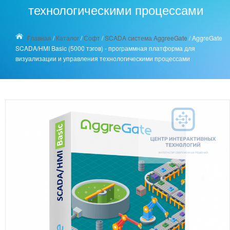
технологическими процессами
Главная
/
Каталог
/
Софт
/
SCADA система AggreeGate
/
AggreGate
SCADA/HMI Basic (5000 тэгов) - программная платформа для
визуализации и управления технологическими процессами