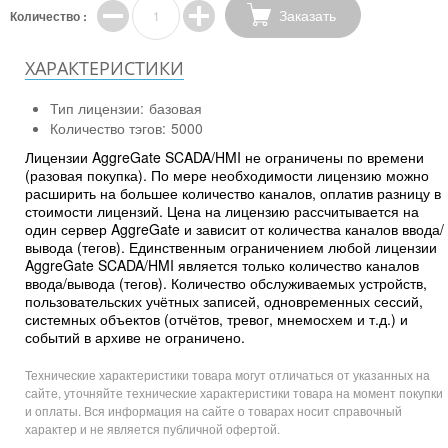
Заказать
Количество :
ХАРАКТЕРИСТИКИ
Тип лицензии:
базовая
Количество тэгов:
5000
Лицензии AggreGate SCADA/HMI не ограничены по времени
(разовая покупка). По мере необходимости лицензию можно
расширить на большее количество каналов, оплатив разницу в
стоимости лицензий. Цена на лицензию рассчитывается на
один сервер AggreGate и зависит от количества каналов ввода/
вывода (тегов). Единственным ограничением любой лицензии
AggreGate SCADA/HMI является только количество каналов
ввода/вывода (тегов). Количество обслуживаемых устройств,
пользовательских учётных записей, одновременных сессий,
системных объектов (отчётов, тревог, мнемосхем и т.д.) и
событий в архиве не ограничено.
Технические характеристики товара могут отличаться от указанных на
сайте, уточняйте технические характеристики товара на момент покупки
и оплаты. Вся информация на сайте о товарах носит справочный
характер и не является публичной офертой.