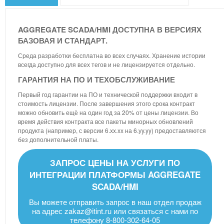
AGGREGATE SCADA/HMI ДОСТУПНА В ВЕРСИЯХ
БАЗОВАЯ И СТАНДАРТ.
Среда разработки бесплатна во всех случаях. Хранение истории
всегда доступно для всех тегов и не лицензируется отдельно.
ГАРАНТИЯ НА ПО И ТЕХОБСЛУЖИВАНИЕ
Первый год гарантии на ПО и технической поддержки входит в
стоимость лицензии. После завершения этого срока контракт
можно обновить ещё на один год за 20% от цены лицензии. Во
время действия контракта все пакеты минорных обновлений
продукта (например, с версии 6.хx.xx на 6.уy.yy) предоставляются
без дополнительной платы.
ЗАПРОС ЦЕНЫ НА УСЛУГИ ПО
ИНТЕГРАЦИИ ПЛАТФОРМЫ AGGREGATE
SCADA/HMI
Вы можете отправить запрос в наш отдел продаж
на адрес
zakaz@itint.ru
или связаться с нами по
телефону 8-800-302-64-05