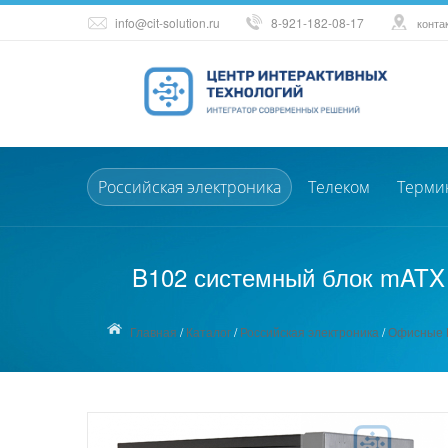
info@cit-solution.ru
8-921-182-08-17
конта
Российская электроника
Телеком
Терми
B102 системный блок mATX р
Главная
/
Каталог
/
Российская электроника
/
Офисные П