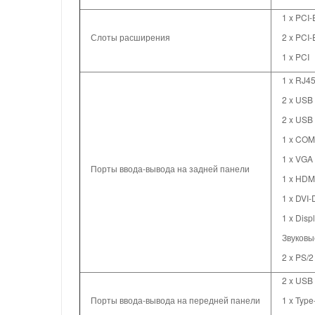
1 x PCI-
Слоты расширения
2 x PCI-
1 x PCI
1 x RJ4
2 x USB 
2 x USB
1 x COM
1 x VGA
Порты ввода-вывода на задней панели
1 x HDM
1 x DVI-
1 x Disp
Звуковые
2 x PS/2
2 x USB 
Порты ввода-вывода на передней панели
1 x Type