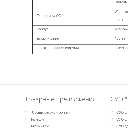
Звуковые
Windows
Поддержка ОС
Linux
Корпус
MiniTow
Блок питания
450 Вт
Электропитание изделия
от сети
Товарные предложения
СУО "
Российская электроника
СУО дл
Телеком
СУО дл
Терминалы
СУО дл