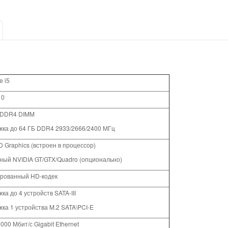
e i5
10
а DDR4 DIMM
ка до 64 ГБ DDR4 2933/2666/2400 МГц
D Graphics (встроен в процессор)
ный NVIDIA GT/GTX/Quadro (опционально)
рованный HD-кодек
ка до 4 устройств SATA-III
ка 1 устройства M.2 SATA\PCI-E
000 Мбит/с Gigabit Ethernet