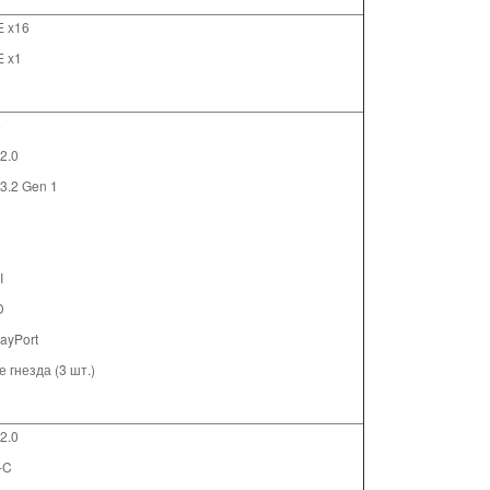
E x16
E x1
5
2.0
 3.2 Gen 1
I
D
layPort
 гнезда (3 шт.)
2.0
-C