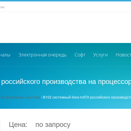
кты
налы
Электронная очередь
Софт
Услуги
Новос
оссийского производства на процессоре
К, моноблоки, ноутбуки
/
B102 системный блок mATX российского производства
Цена:
по запросу