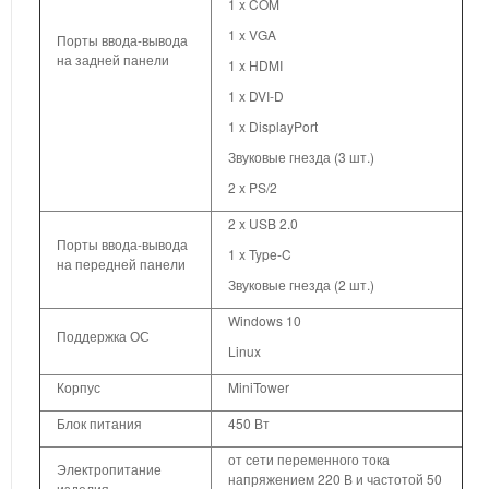
1 x COM
1 x VGA
Порты ввода-вывода
на задней панели
1 x HDMI
1 x DVI-D
1 x DisplayPort
Звуковые гнезда (3 шт.)
2 x PS/2
2 x USB 2.0
Порты ввода-вывода
1 x Type-C
на передней панели
Звуковые гнезда (2 шт.)
Windows 10
Поддержка ОС
Linux
Корпус
MiniTower
Блок питания
450 Вт
от сети переменного тока
Электропитание
напряжением 220 В и частотой 50
изделия