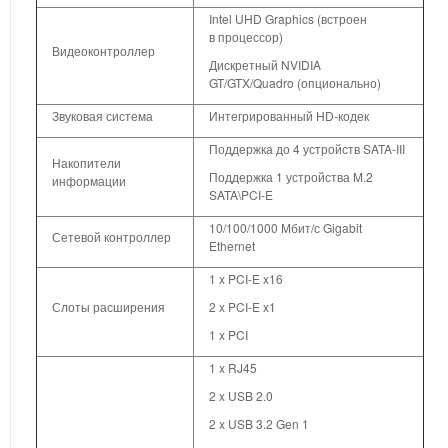
Intel UHD Graphics (встроен
в процессор)
Видеоконтроллер
Дискретный NVIDIA
GT/GTX/Quadro (опционально)
Звуковая система
Интегрированный HD-кодек
Поддержка до 4 устройств SATA-III
Накопители
Поддержка 1 устройства M.2
информации
SATA\PCI-E
10/100/1000 Мбит/с Gigabit
Сетевой контроллер
Ethernet
1 x PCI-E x16
Слоты расширения
2 x PCI-E x1
1 x PCI
1 x RJ45
2 x USB 2.0
2 x USB 3.2 Gen 1