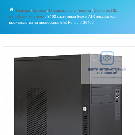
Главная
/
Каталог
/
Российская электроника
/
Офисные ПК,
моноблоки, ноутбуки
/
B102 системный блок mATX российского
производства на процессоре Intel Pentium G6400