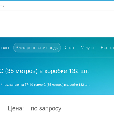
кты
налы
Электронная очередь
Софт
Услуги
Новос
С (35 метров) в коробке 132 шт.
а
/
Чековая лента 57*40 термо С (35 метров) в коробке 132 шт.
Цена:
по запросу