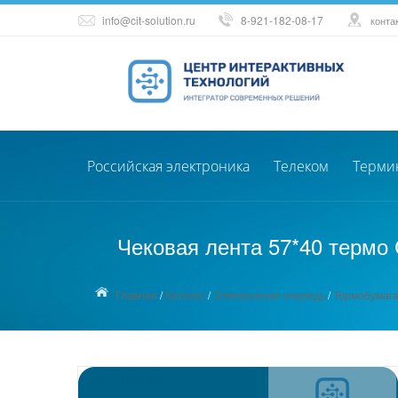
info@cit-solution.ru
8-921-182-08-17
конта
Российская электроника
Телеком
Терми
Чековая лента 57*40 термо 
Главная
/
Каталог
/
Электронная очередь
/
Термобумаг