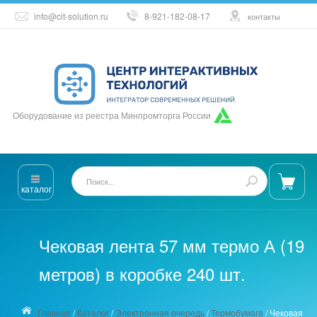
info@cit-solution.ru
8-921-182-08-17
контакты
Оборудование из реестра Минпромторга России
каталог
Чековая лента 57 мм термо А (19
метров) в коробке 240 шт.
Главная
/
Каталог
/
Электронная очередь
/
Термобумага
/
Чековая