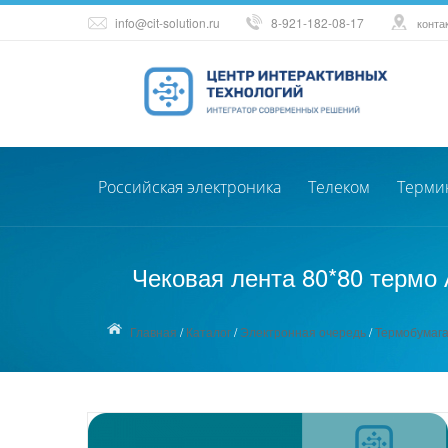
info@cit-solution.ru
8-921-182-08-17
конта
Российская электроника
Телеком
Терми
Чековая лента 80*80 термо А
Главная
/
Каталог
/
Электронная очередь
/
Термобумаг