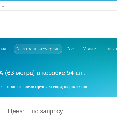
кты
налы
Электронная очередь
Софт
Услуги
Новос
 (63 метра) в коробке 54 шт.
а
/
Чековая лента 80*80 термо А (63 метра) в коробке 54 шт.
Цена:
по запросу