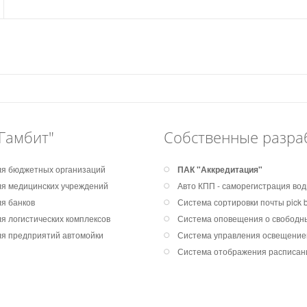
Гамбит"
Собственные разра
я бюджетных организаций
ПАК "Аккредитация"
я медицинских учреждений
Авто КПП - саморегистрация во
я банков
Система сортировки почты pick by
я логистических комплексов
Система оповещения о свободны
я предприятий автомойки
Система управления освещени
Система отображения расписан