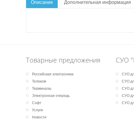
Описание
Дополнительная информация
Товарные предложения
СУО "
Российская электроника
СУО дл
Телеком
СУО дл
Терминалы
СУО дл
Электронная очередь
СУО дл
Софт
СУО дл
Услуги
Новости