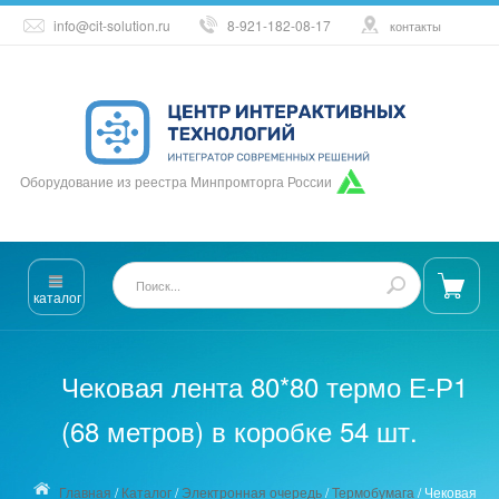
info@cit-solution.ru
8-921-182-08-17
контакты
Оборудование из реестра Минпромторга России
каталог
Чековая лента 80*80 термо Е-Р1
(68 метров) в коробке 54 шт.
Главная
/
Каталог
/
Электронная очередь
/
Термобумага
/
Чековая