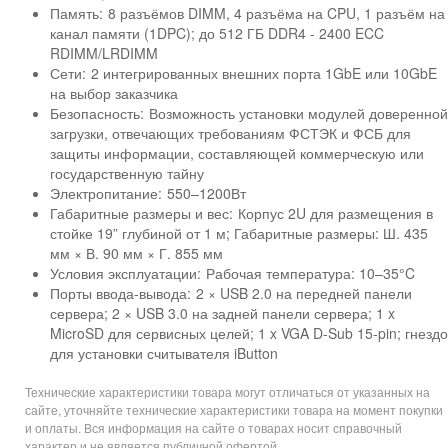
Память:
8 разъёмов DIMM, 4 разъёма на CPU, 1 разъём на
канал памяти (1DPC); до 512 ГБ DDR4 - 2400 ECC
RDIMM/LRDIMM
Сети:
2 интегрированных внешних порта 1GbE или 10GbE
на выбор заказчика
Безопасность:
Возможность установки модулей доверенной
загрузки, отвечающих требованиям ФСТЭК и ФСБ для
защиты информации, составляющей коммерческую или
государственную тайну
Электропитание:
550–1200Вт
Габаритные размеры и вес:
Корпус 2U для размещения в
стойке 19” глубиной от 1 м; Габаритные размеры: Ш. 435
мм × В. 90 мм × Г. 855 мм
Условия эксплуатации:
Рабочая температура: 10–35°C
Порты ввода-вывода:
2 × USB 2.0 на передней панели
сервера; 2 × USB 3.0 на задней панели сервера; 1 x
MicroSD для сервисных целей; 1 x VGA D-Sub 15-pin; гнездо
для установки считывателя iButton
Технические характеристики товара могут отличаться от указанных на
сайте, уточняйте технические характеристики товара на момент покупки
и оплаты. Вся информация на сайте о товарах носит справочный
характер и не является публичной офертой.