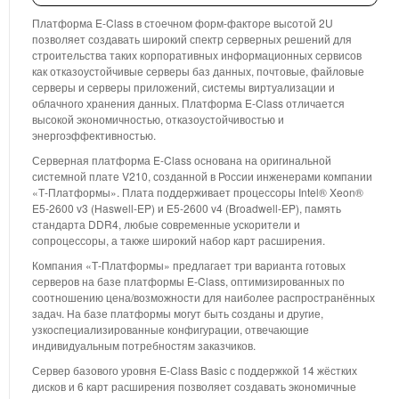
Платформа E-Class в стоечном форм-факторе высотой 2U
позволяет создавать широкий спектр серверных решений для
строительства таких корпоративных информационных сервисов
как отказоустойчивые серверы баз данных, почтовые, файловые
серверы и серверы приложений, системы виртуализации и
облачного хранения данных. Платформа E-Class отличается
высокой экономичностью, отказоустойчивостью и
энергоэффективностью.
Серверная платформа E-Class основана на оригинальной
системной плате V210, созданной в России инженерами компании
«Т-Платформы». Плата поддерживает процессоры Intel® Xeon®
E5-2600 v3 (Haswell-EP) и E5-2600 v4 (Broadwell-EP), память
стандарта DDR4, любые современные ускорители и
сопроцессоры, а также широкий набор карт расширения.
Компания «Т-Платформы» предлагает три варианта готовых
серверов на базе платформы E-Class, оптимизированных по
соотношению цена/возможности для наиболее распространённых
задач. На базе платформы могут быть созданы и другие,
узкоспециализированные конфигурации, отвечающие
индивидуальным потребностям заказчиков.
Сервер базового уровня E-Class Basic с поддержкой 14 жёстких
дисков и 6 карт расширения позволяет создавать экономичные