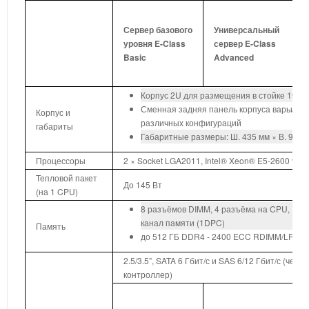
С
п
Сервер базового
Универсальный
р
уровня E-Class
сервер E-Class
Basic
Advanced
д
C
Корпус 2U для размещения в стойке 19” гл
Сменная задняя панель корпуса варьируе
Корпус и
различных конфигураций
габариты
Габаритные размеры: Ш. 435 мм × В. 90 мм
Процессоры
2 × Socket LGA2011, Intel® Xeon® E5-2600 v3, 
Тепловой пакет
До 145 Вт
Д
(на 1 CPU)
8 разъёмов DIMM, 4 разъёма на CPU, 1 р
канал памяти (1DPC)
Память
до 512 ГБ DDR4 - 2400 ECC RDIMM/LRDI
2.5/3.5”, SATA 6 Гбит/с и SAS 6/12 Гбит/с (чере
контроллер)