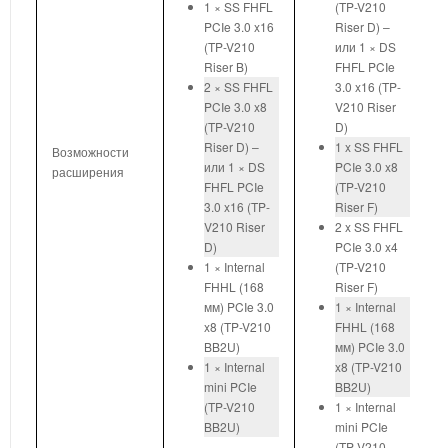
1 × SS FHFL
(TP-V210
PCIe 3.0 x16
Riser D) –
(TP-V210
или 1 × DS
Riser B)
FHFL PCIe
2 × SS FHFL
3.0 x16 (TP-
PCIe 3.0 x8
V210 Riser
(TP-V210
D)
Riser D) –
1 x SS FHFL
Возможности
или 1 × DS
PCIe 3.0 x8
расширения
FHFL PCIe
(TP-V210
3.0 x16 (TP-
Riser F)
V210 Riser
2 x SS FHFL
D)
PCIe 3.0 x4
1 × Internal
(TP-V210
FHHL (168
Riser F)
мм) PCIe 3.0
1 × Internal
x8 (TP-V210
FHHL (168
BB2U)
мм) PCIe 3.0
1 × Internal
x8 (TP-V210
mini PCIe
BB2U)
(TP-V210
1 × Internal
BB2U)
mini PCIe
(TP-V210