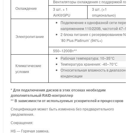
Вентиляторы охлаждения с поддержкой горяч
Охлаждение
3 шт. + 1
3 шт. (+1
4
AirKit/GPU
опционально)
Подключение к однофазной сети переменн
напряжением 110/220В, частотой 47–53 Г
2 блока питания с резервированием N+1
Электропитание
’80 Plus Platinum’ (94%+)
550–1200Вт**
Рабочая температура: 10–35°C
Температура хранения: -40–70°С
Климатические
Относительная влажность в диапазоне 2
условия
конденсации
* Для подключения дисков в этих отсеках необходим
дополнительный RAID-контроллер
** В зависимости от используемых ускорителей и процессоров
Спецификация может быть изменена без предварительного
уведомления.
Сокращения:
HS — Горячая замена.