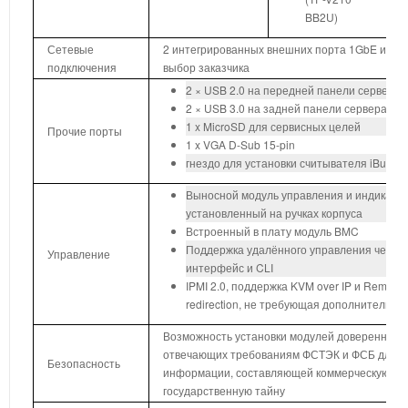
BB2U)
Сетевые
2 интегрированных внешних порта 1GbE или 
подключения
выбор заказчика
2 × USB 2.0 на передней панели сервера
2 × USB 3.0 на задней панели сервера
1 x MicroSD для сервисных целей
Прочие порты
1 x VGA D-Sub 15-pin
гнездо для установки считывателя iButton
Выносной модуль управления и индикации
установленный на ручках корпуса
Встроенный в плату модуль BMC
Поддержка удалённого управления через
Управление
интерфейс и CLI
IPMI 2.0, поддержка KVM over IP и Remote
redirection, не требующая дополнительно
Возможность установки модулей доверенной з
отвечающих требованиям ФСТЭК и ФСБ для 
Безопасность
информации, составляющей коммерческую ил
государственную тайну