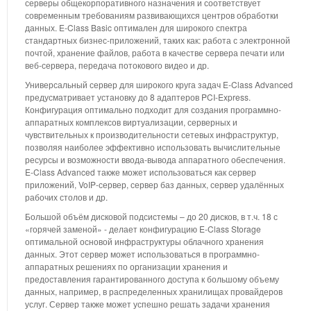
серверы общекорпоративного назначения и соответствует
современным требованиям развивающихся центров обработки
данных. E-Class Basic оптимален для широкого спектра
стандартных бизнес-приложений, таких как: работа с электронной
почтой, хранение файлов, работа в качестве сервера печати или
веб-сервера, передача потокового видео и др.
Универсальный сервер для широкого круга задач E-Class Advanced
предусматривает установку до 8 адаптеров PCI-Express.
Конфигурация оптимально подходит для создания программно-
аппаратных комплексов виртуализации, серверных и
чувствительных к производительности сетевых инфраструктур,
позволяя наиболее эффективно использовать вычислительные
ресурсы и возможности ввода-вывода аппаратного обеспечения.
E-Class Advanced также может использоваться как сервер
приложений, VoIP-сервер, сервер баз данных, сервер удалённых
рабочих столов и др.
Большой объём дисковой подсистемы – до 20 дисков, в т.ч. 18 с
«горячей заменой» - делает конфигурацию E-Class Storage
оптимальной основой инфраструктуры облачного хранения
данных. Этот сервер может использоваться в программно-
аппаратных решениях по организации хранения и
предоставления гарантированного доступа к большому объему
данных, например, в распределенных хранилищах провайдеров
услуг. Сервер также может успешно решать задачи хранения