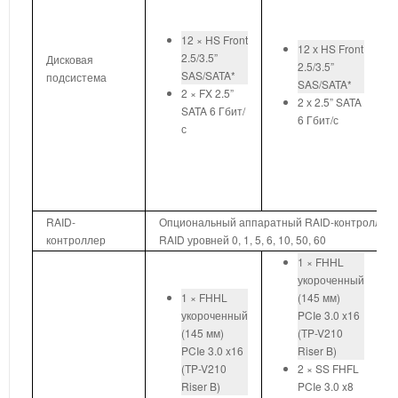
12 × HS Front
12 х HS Front
2.5/3.5”
Дисковая
2.5/3.5”
SAS/SATA*
подсистема
SAS/SATA*
2 × FX 2.5”
2 х 2.5” SATA
SATA 6 Гбит/
6 Гбит/с
с
RAID-
Опциональный аппаратный RAID-контроллер 
контроллер
RAID уровней 0, 1, 5, 6, 10, 50, 60
1 × FHHL
укороченный
1 × FHHL
(145 мм)
укороченный
PCIe 3.0 x16
(145 мм)
(TP-V210
PCIe 3.0 x16
Riser B)
(TP-V210
2 × SS FHFL
Riser B)
PCIe 3.0 x8