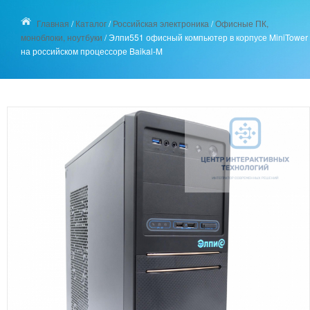
Главная
/
Каталог
/
Российская электроника
/
Офисные ПК,
моноблоки, ноутбуки
/
Элпи551 офисный компьютер в корпусе MiniTower
на российском процессоре Baikal-M