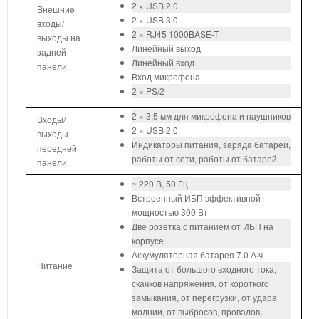
2 × USB 2.0
Внешние
2 × USB 3.0
входы/
2 × RJ45 1000BASE-T
выходы на
Линейный выход
задней
Линейный вход
панели
Вход микрофона
2 × PS/2
2 × 3,5 мм для микрофона и наушников
Входы/
2 × USB 2.0
выходы
Индикаторы питания, заряда батареи,
передней
работы от сети, работы от батарей
панели
~ 220 В, 50 Гц
Встроенный ИБП эффективной
мощностью 300 Вт
Две розетка с питанием от ИБП на
корпусе
Аккумуляторная батарея 7.0 А·ч
Питание
Защита от большого входного тока,
скачков напряжения, от короткого
замыкания, от перегрузки, от удара
молнии, от выбросов, провалов,