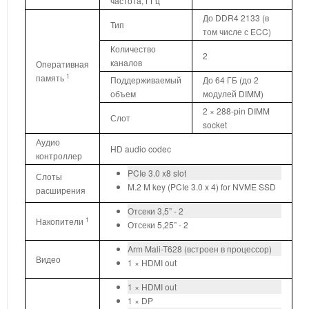
частота, ГГц
До DDR4 2133 (в
Тип
том числе с ECC)
Количество
2
каналов
Оперативная
1
память
Поддерживаемый
До 64 ГБ (до 2
объем
модулей DIMM)
2 × 288-pin DIMM
Слот
socket
Аудио
HD audio codec
контроллер
PCIe 3.0 x8 slot
Слоты
M.2 M key (PCIe 3.0 x 4) for NVME SSD
расширения
Отсеки 3,5” - 2
1
Накопители
Отсеки 5,25” - 2
Arm Mali-T628 (встроен в процессор)
Видео
1 × HDMI out
1 × HDMI out
1 × DP