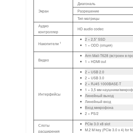
Диагональ
Экран
Разрешение
Тип матрицы
Аудио
HD audio codec
контроллер
2 × 2,5” SSD
1
Накопители
1 × ODD (опция)
Arm Mali-T628 (встроен в пр
Видео
1 × HDMI out
2 × USB 2.0
2 × USB 3.0
2 × RJ45 1000BASE-T
1 × 3,5 мм наушники/микро
Интерфейсы
Линейный выход
Линейный вход
Вход микрофона
2 × PS/2
PCIe 3.0 x8 slot
Слоты
M.2 M key (PCIe 3.0 x 4) fo
расширения