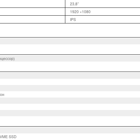
23,8”
1920 ×1080
IPS
оцессор)
фон
r NVME SSD