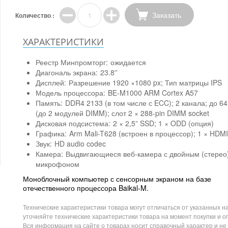
Заказать
Количество :
ХАРАКТЕРИСТИКИ
Реестр Минпромторг:
ожидается
Диагональ экрана:
23.8''
Дисплей:
Разрешение 1920 ×1080 px; Тип матрицы IPS
Модель процессора:
BE-M1000 ARM Cortex A57
Память:
DDR4 2133 (в том числе с ECC); 2 канала; до 64
(до 2 модулей DIMM); слот 2 × 288-pin DIMM socket
Дисковая подсистема:
2 × 2,5” SSD; 1 × ODD (опция)
Графика:
Arm Mali-T628 (встроен в процессор); 1 × HDMI
Звук:
HD audio codec
Камера:
Выдвигающиеся веб-камера с двойным (стерео
микрофоном
Моноблочный компьютер с сенсорным экраном на базе
отечественного процессора Baikal-M.
Технические характеристики товара могут отличаться от указанных на
уточняйте технические характеристики товара на момент покупки и о
Вся информация на сайте о товарах носит справочный характер и не