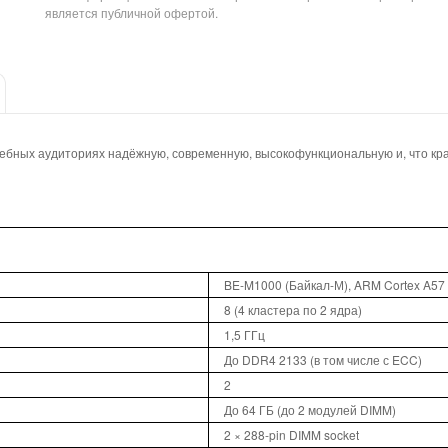
является публичной офертой.
ебных аудиториях надёжную, современную, высокофункциональную и, что кра
BE-M1000 (Байкал-М), ARM Cortex A57
8 (4 кластера по 2 ядра)
1,5 ГГц
До DDR4 2133 (в том числе с ECC)
2
До 64 ГБ (до 2 модулей DIMM)
2 × 288-pin DIMM socket