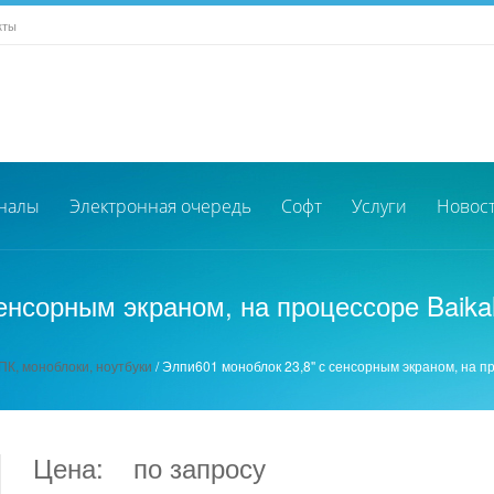
кты
налы
Электронная очередь
Софт
Услуги
Новос
сенсорным экраном, на процессоре Baika
К, моноблоки, ноутбуки
/
Элпи601 моноблок 23,8'' с сенсорным экраном, на п
Цена:
по запросу