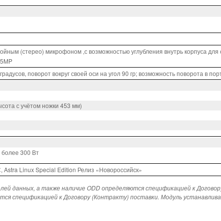
ойным (стерео) микрофоном ,с возможностью углубления внутрь корпуса для
 5MP
 градусов, поворот вокруг своей оси на угол 90 гр; возможность поворота в п
ысота с учётом ножки 453 мм)
 более 300 Вт
 Astra Linux Special Edition Релиз «Новороссийск»
елей данных, а также наличие ODD определяются спецификацией к Договор
ется спецификацией к Договору (Контракту) поставки. Модуль устанавлив