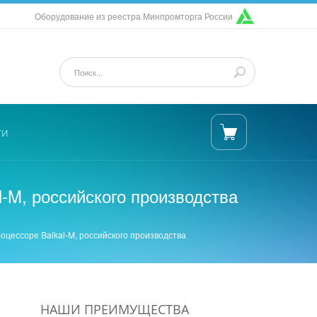
Оборудование из реестра Минпромторга России
ти
l-M, российского производства
роцессоре Baikal-M, российского производства
НАШИ ПРЕИМУЩЕСТВА