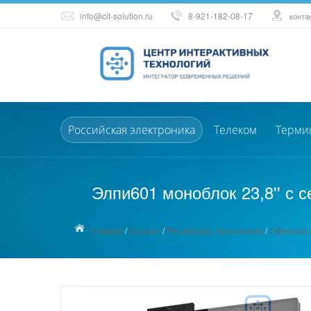
info@cit-solution.ru
8-921-182-08-17
конта
Российская электроника
Телеком
Терми
Элпи601 моноблок 23,8'' с 
Главная
/
Каталог
/
Российская электроника
/
Офисные П