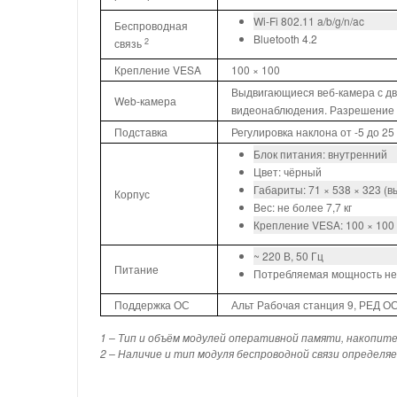
Wi-Fi 802.11 a/b/g/n/ac
Беспроводная
Bluetooth 4.2
2
связь
Крепление VESA
100 × 100
Выдвигающиеся веб-камера с дв
Web-камера
видеонаблюдения. Разрешение
Подставка
Регулировка наклона от -5 до 25
Блок питания: внутренний
Цвет: чёрный
Габариты: 71 × 538 × 323 (в
Корпус
Вес: не более 7,7 кг
Крепление VESA: 100 × 100
~ 220 В, 50 Гц
Питание
Потребляемая мощность не
Поддержка ОС
Альт Рабочая станция 9, РЕД ОС,
1 – Тип и объём модулей оперативной памяти, накопит
2 – Наличие и тип модуля беспроводной связи определя