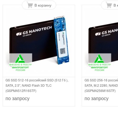
В корзину
В 
GS SSD 512-16 российский SSD (512 Гб ),
GS SSD 256-16 россий
SATA, 2.5'', NAND Flash 3D TLC
SATA, M.2 2280, NAND
(GSPMA512R16STF)
(GSPMA256M16STF)
по запросу
по запросу