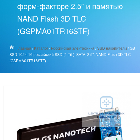
форм-факторе 2.5” и памятью
NAND Flash 3D TLC
(GSPMA01TR16STF)
Главная
/
Каталог
/
Российская электроника
/
SSD накопители
/
GS
SSD 1024-16 российский SSD (1 Тб ), SATA, 2.5'', NAND Flash 3D TLC
(GSPMA01TR16STF)