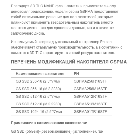
Благодаря 3D TLC NAND флэш-памяти и привлекательному
ценовому предложению, модели серии GSPMA представляют
собой оптимальное решение для пользователей, которые
планируют применять твердотель-ный накопитель вместо
жесткого диска – как для хранения данных, так и в качестве
загрузочного диска.
Используемый в серии двухканальный контроллер Phison
обеспечивает стабильную производительность, а в сочетании с
памятью с 3D TLC гарантирует высокий ресурс накопителя.
ПЕРЕЧЕНЬ МОДИФИКАЦИЙ НАКОПИТЕЛЯ GSPMA
Наименование накопителя
PN
GS SSD 256-16 (2,5''/7мм)
GSPMA256R16STF
GS SSD 256-16 (M.2 2280)
GSPMA256M16STF
GS SSD 512-16 (2,5''/7мм)
GSPMA512R16STF
GS SSD 512-16 (M.2 2280)
GSPMA512M16STF
GS SSD 1024-16 (2,5''/7мм)
GSPMA01TR16STF
Примечание к наименованию накопителя:
GS SSD {объем}-{резервирование} {исполнение}, где