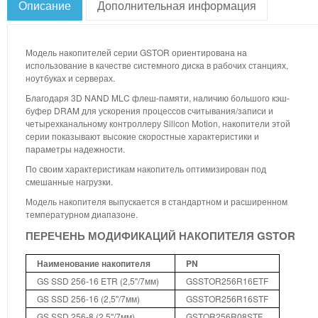
Описание
Дополнительная информация
Модель накопителей серии GSTOR ориентирована на
использование в качестве системного диска в рабочих станциях,
ноутбуках и серверах.
Благодаря 3D NAND MLC флеш-памяти, наличию большого кэш-
буфер DRAM для ускорения процессов считывания/записи и
четырехканальному контроллеру Silicon Motion, накопители этой
серии показывают высокие скоростные характеристики и
параметры надежности.
По своим характеристикам накопитель оптимизирован под
смешанные нагрузки.
Модель накопителя выпускается в стандартном и расширенном
температурном диапазоне.
ПЕРЕЧЕНЬ МОДИФИКАЦИЙ НАКОПИТЕЛЯ GSTOR
Наименование накопителя
PN
GS SSD 256-16 ETR (2,5''/7мм)
GSSTOR256R16ETF
GS SSD 256-16 (2,5''/7мм)
GSSTOR256R16STF
GS SSD 256-8 (2,5''/7мм)
GSTOR256R08STF