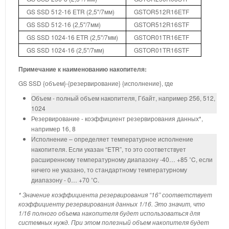
GS SSD 512-16 ETR (2,5''/7мм)
GSTOR512R16ETF
GS SSD 512-16 (2,5''/7мм)
GSTOR512R16STF
GS SSD 1024-16 ETR (2,5''/7мм)
GSTOR01TR16ETF
GS SSD 1024-16 (2,5''/7мм)
GSTOR01TR16STF
Примечание к наименованию накопителя:
GS SSD {объем}-{резервирование} {исполнение}, где
Объем - полный объем накопителя, Гбайт, например 256, 512,
1024
Резервирование - коэффициент резервирования данных*,
например 16, 8
Исполнение – определяет температурное исполнение
накопителя. Если указан “ETR”, то это соответствует
расширенному температурному диапазону -40… +85 ˚C, если
ничего не указано, то стандартному температурному
диапазону - 0… +70 ˚C.
* Значение коэффициента резервирования “16” соответствует
коэффициенту резервирования данных 1/16. Это значит, что
1/16 полного объема накопителя будет использоваться для
системных нужд. При этом полезный объем накопителя будет