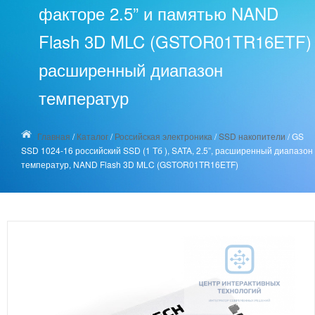
факторе 2.5” и памятью NAND
Flash 3D MLC (GSTOR01TR16ETF)
расширенный диапазон
температур
Главная
/
Каталог
/
Российская электроника
/
SSD накопители
/
GS
SSD 1024-16 российский SSD (1 Тб ), SATA, 2.5”, расширенный диапазон
температур, NAND Flash 3D MLC (GSTOR01TR16ETF)