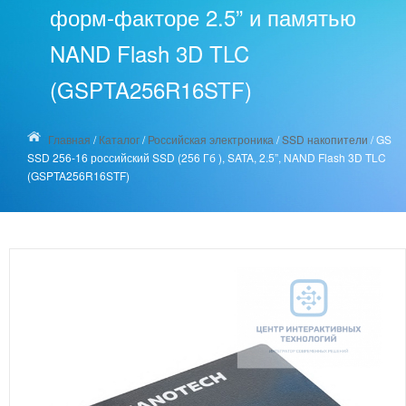
форм-факторе 2.5” и памятью
NAND Flash 3D TLC
(GSPTA256R16STF)
Главная
/
Каталог
/
Российская электроника
/
SSD накопители
/
GS
SSD 256-16 российский SSD (256 Гб ), SATA, 2.5”, NAND Flash 3D TLC
(GSPTA256R16STF)