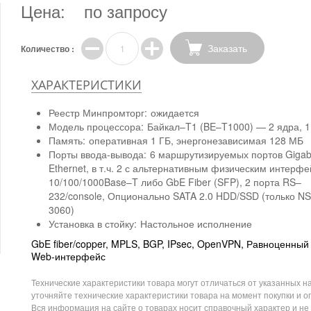
Цена:
по запросу
Заказать
Количество :
ХАРАКТЕРИСТИКИ
Реестр Минпромторг:
ожидается
Модель процессора:
Байкал–T1 (BE–T1000) — 2 ядра, 1
Память:
оперативная 1 ГБ, энергонезависимая 128 МБ
Порты ввода-вывода:
6 маршрутизируемых портов Gigab
Ethernet, в т.ч. 2 с альтернативным физическим интерф
10/100/1000Base–T либо GbE Fiber (SFP), 2 порта RS–
232/console, Опционально SATA 2.0 HDD/SSD (только N
3060)
Установка в стойку:
Настольное исполнение
GbE fiber/copper, MPLS, BGP, IPsec, OpenVPN, Равноценный 
Web-интерфейс
Технические характеристики товара могут отличаться от указанных на
уточняйте технические характеристики товара на момент покупки и о
Вся информация на сайте о товарах носит справочный характер и не