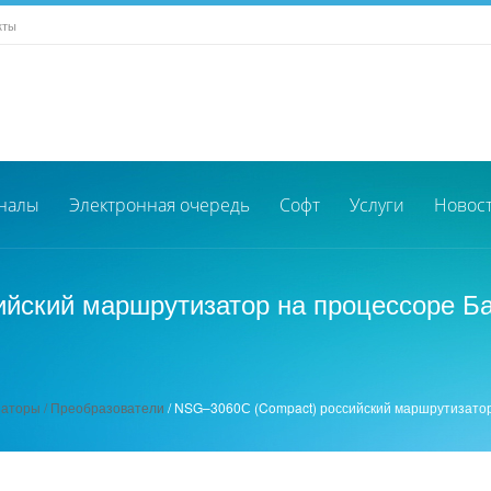
кты
налы
Электронная очередь
Софт
Услуги
Новос
йский маршрутизатор на процессоре Бай
аторы / Преобразователи
/
NSG–3060С (Compact) российский маршрутизатор н