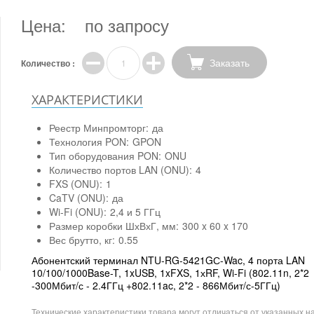
Цена:
по запросу
Заказать
Количество :
ХАРАКТЕРИСТИКИ
Реестр Минпромторг:
да
Технология PON:
GPON
Тип оборудования PON:
ONU
Количество портов LAN (ONU):
4
FXS (ONU):
1
CaTV (ONU):
да
Wi-Fi (ONU):
2,4 и 5 ГГц
Размер коробки ШхВхГ, мм:
300 x 60 x 170
Вес брутто, кг:
0.55
Абонентский терминал NTU-RG-5421GС-Wac, 4 порта LAN
10/100/1000Base-T, 1xUSB, 1xFXS, 1хRF, Wi-Fi (802.11n, 2*2
-300Мбит/с - 2.4ГГц +802.11ac, 2*2 - 866Мбит/с-5ГГц)
Технические характеристики товара могут отличаться от указанных на