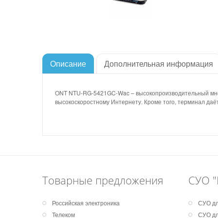
Описание
Дополнительная информация
ONT NTU-RG-5421GC-Wac – высокопроизводительный мног
высокоскоростному Интернету. Кроме того, терминал даё
Товарные предложения
СУО "
Российская электроника
СУО дл
Телеком
СУО дл