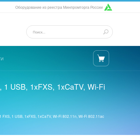
Оборудование из реестра Минпромторга России
ти
1 USB, 1xFXS, 1xCaTV, Wi-Fi
XS, 1 USB, 1xFXS, 1xCaTV, Wi-Fi 802.11n, Wi-Fi 802.11ac