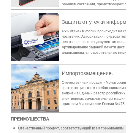
рабочем состоянии, предотвращает ошиб
Защита от утечки информац
45% утечек в России происходит на бума
носителях. Авторизация пользователей н
печати не позволит документам попасть в
Архивирование заданий печати даст воз
анализировать подозрительные инциден
Импортозамещение.
Отечественный продукт «Мониторинг и 
соответствует всем требованиям импор
включен в Единый реестр российских про
электронных вычислительных машин и б
приказом Минкомсвязи России №475 от 18
ПРЕИМУЩЕСТВА
Отечественный продукт, соответствующий всем требованиям