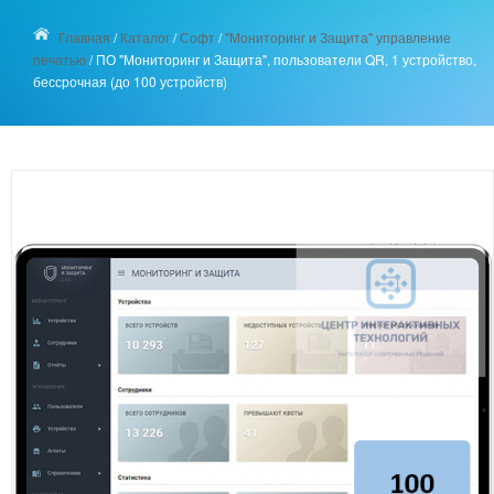
Главная
/
Каталог
/
Софт
/
"Мониторинг и Защита" управление
печатью
/
ПО "Мониторинг и Защита", пользователи QR, 1 устройство,
бессрочная (до 100 устройств)