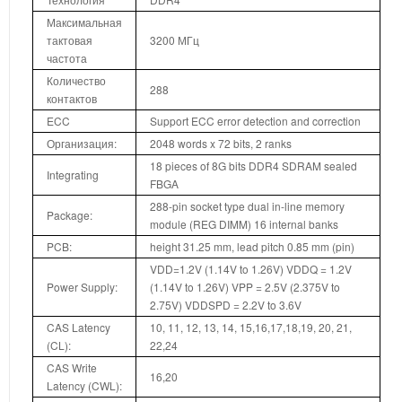
Максимальная
тактовая
3200 МГц
частота
Количество
288
контактов
ECC
Support ECC error detection and correction
Организация:
2048 words x 72 bits, 2 ranks
18 pieces of 8G bits DDR4 SDRAM sealed
Integrating
FBGA
288-pin socket type dual in-line memory
Package:
module (REG DIMM) 16 internal banks
PCB:
height 31.25 mm, lead pitch 0.85 mm (pin)
VDD=1.2V (1.14V to 1.26V) VDDQ = 1.2V
Power Supply:
(1.14V to 1.26V) VPP = 2.5V (2.375V to
2.75V) VDDSPD = 2.2V to 3.6V
CAS Latency
10, 11, 12, 13, 14, 15,16,17,18,19, 20, 21,
(CL):
22,24
CAS Write
16,20
Latency (CWL):