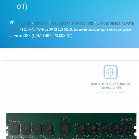
01)
Главная
/
Каталог
/
Российская электроника
/
Оперативная память
(ОЗУ)
/
RDIMM PC4-3200 2Rx8 32Gb модуль российской оперативной
памяти ОЗУ (ЦРМП.467526.003-01)