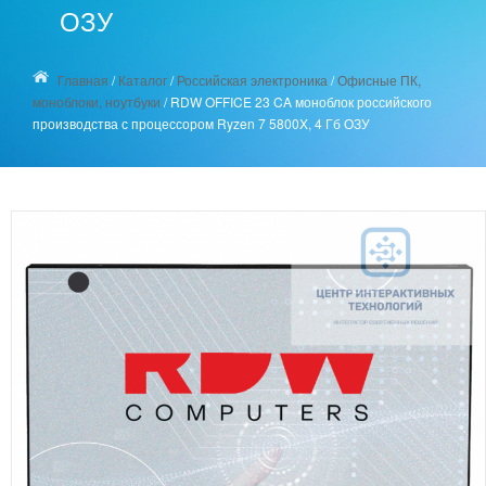
ОЗУ
Главная
/
Каталог
/
Российская электроника
/
Офисные ПК,
моноблоки, ноутбуки
/
RDW OFFICE 23 CA моноблок российского
производства с процессором Ryzen 7 5800X, 4 Гб ОЗУ