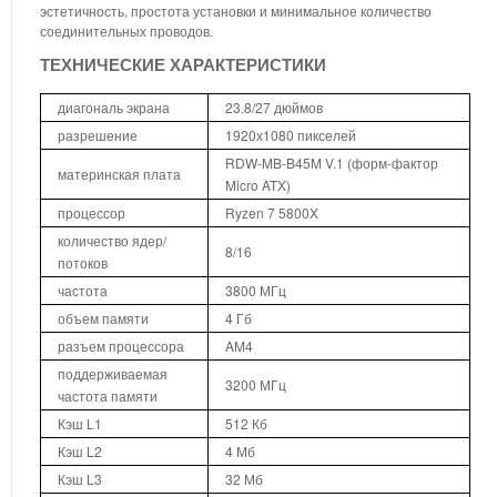
эстетичность, простота установки и минимальное количество
соединительных проводов.
ТЕХНИЧЕСКИЕ ХАРАКТЕРИСТИКИ
диагональ экрана
23.8/27 дюймов
разрешение
1920х1080 пикселей
RDW-MB-B45M V.1 (форм-фактор
материнская плата
Micro ATX)
процессор
Ryzen 7 5800X
количество ядер/
8/16
потоков
частота
3800 МГц
объем памяти
4 Гб
разъем процессора
AM4
поддерживаемая
3200 МГц
частота памяти
Кэш L1
512 Кб
Кэш L2
4 Мб
Кэш L3
32 Мб