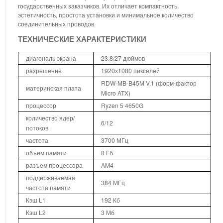
государственных заказчиков. Их отличает компактность,
эстетичность, простота установки и минимальное количество
соединительных проводов.
ТЕХНИЧЕСКИЕ ХАРАКТЕРИСТИКИ
диагональ экрана
23.8/27 дюймов
разрешение
1920х1080 пикселей
RDW-MB-B45M V.1 (форм-фактор
материнская плата
Micro ATX)
процессор
Ryzen 5 4650G
количество ядер/
6/12
потоков
частота
3700 МГц
объем памяти
8 Гб
разъем процессора
AM4
поддерживаемая
384 МГц
частота памяти
Кэш L1
192 Кб
Кэш L2
3 Мб