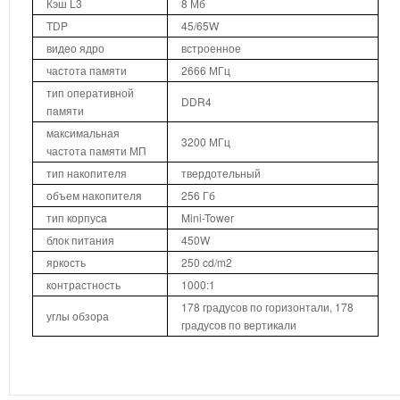
Кэш L3
8 Мб
TDP
45/65W
видео ядро
встроенное
частота памяти
2666 МГц
тип оперативной
DDR4
памяти
максимальная
3200 МГц
частота памяти МП
тип накопителя
твердотельный
объем накопителя
256 Гб
тип корпуса
Mini-Tower
блок питания
450W
яркость
250 cd/m2
контрастность
1000:1
178 градусов по горизонтали, 178
углы обзора
градусов по вертикали