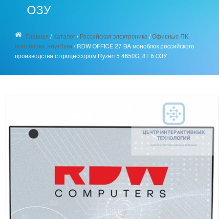
ОЗУ
Главная
/
Каталог
/
Российская электроника
/
Офисные ПК,
моноблоки, ноутбуки
/
RDW OFFICE 27 BA моноблок российского
производства с процессором Ryzen 5 4650G, 8 Гб ОЗУ