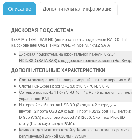
Описание
Дополнительная информация
ДИСКОВАЯ ПОДСИСТЕМА
9xSATA + 1xMiniSAS HD (опционально) с поддержкой RAID 0, 1, 5
на основе Intel C621. 1xM.2 PCI-E x4 type M, 1xM.2 SATA
Дисковая подсистема на фронтальной панели: 8x2.5"
HDD/SSD (SATA/SAS) с поддержкой горячей замены (Hot-Swap)
ДОПОЛНИТЕЛЬНЫЕ ХАРАКТЕРИСТИКИ
Слоты расширения: 1 полноразмерный слот расширения x16
Слоты PCI-Express: 3xPCI-E 3.0 x16, 3xPCI-E 3.0 x8
Сетевые порты: 4x 1 Гбит/с RJ-45 + 1x RJ-45 выделенный порт
управления IPMI
Интерфейсы: 5 портов USB 3.0 (2 сзади + 2 спереди + 1
внутри), 2 порта USB 2.0 сзади, 1 порт RS232 port TTL (внутри),
D-Sub (VGA) на основе Aspeed AST2500. Слот под MicroSD
карту (Используется для BMC).
Комплект для монтажа в стойку: Комплект монтажных рельс, с
регулируемой длиной 620мм ~ 775мм