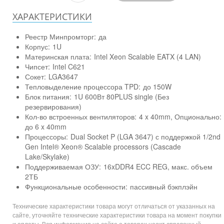
ХАРАКТЕРИСТИКИ
Реестр Минпромторг:
да
Корпус:
1U
Материнская плата:
Intel Xeon Scalable EATX (4 LAN)
Чипсет:
Intel C621
Сокет:
LGA3647
Тепловыделение процессора TPD:
до 150W
Блок питания:
1U 600Вт 80PLUS single (Без
резервирования)
Кол-во встроенных вентиляторов:
4 x 40mm, Опционально:
до 6 x 40mm
Процессоры:
Dual Socket P (LGA 3647) с поддержкой 1/2nd
Gen Intel® Xeon® Scalable processors (Cascade
Lake/Skylake)
Поддерживаемая ОЗУ:
16xDDR4 ECC REG, макс. объем
2ТБ
Функциональные особенности:
пассивный бэкплэйн
Технические характеристики товара могут отличаться от указанных на
сайте, уточняйте технические характеристики товара на момент покупки
и оплаты. Вся информация на сайте о товарах носит справочный