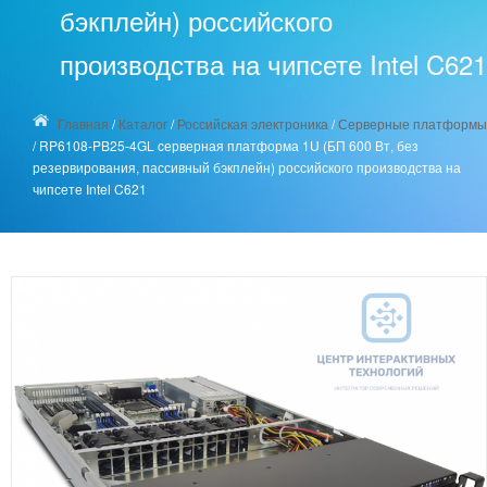
бэкплейн) российского
производства на чипсете Intel C621
Главная
/
Каталог
/
Российская электроника
/
Серверные платформы
/
RP6108-PB25-4GL cерверная платформа 1U (БП 600 Вт, без
резервирования, пассивный бэкплейн) российского производства на
чипсете Intel C621