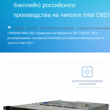
бэкплейн) российского
производства на чипсете Intel C621
Главная
/
Каталог
/
Российская электроника
/
Серверные платформы
/
RP6208-PB35-4GL серверная платформа 2U (БП 1200 Вт, HS и
резервирование, пассивный бэкплейн) российского производства на
чипсете Intel C621