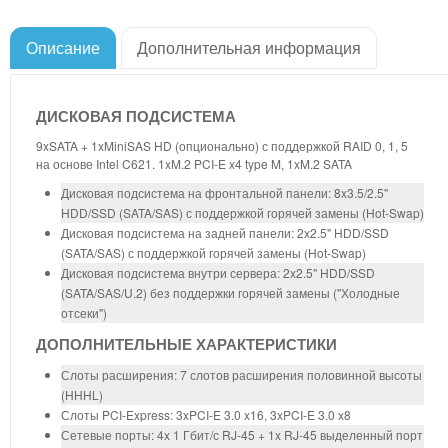
Описание
Дополнительная информация
ДИСКОВАЯ ПОДСИСТЕМА
9xSATA + 1xMiniSAS HD (опционально) с поддержкой RAID 0, 1, 5
на основе Intel C621. 1xM.2 PCI-E x4 type M, 1xM.2 SATA
Дисковая подсистема на фронтальной панели: 8x3.5/2.5"
HDD/SSD (SATA/SAS) с поддержкой горячей замены (Hot-Swap)
Дисковая подсистема на задней панели: 2x2.5" HDD/SSD
(SATA/SAS) с поддержкой горячей замены (Hot-Swap)
Дисковая подсистема внутри сервера: 2x2.5" HDD/SSD
(SATA/SAS/U.2) без поддержки горячей замены ("Холодные
отсеки")
ДОПОЛНИТЕЛЬНЫЕ ХАРАКТЕРИСТИКИ
Слоты расширения: 7 слотов расширения половинной высоты
(HHHL)
Слоты PCI-Express: 3xPCI-E 3.0 x16, 3xPCI-E 3.0 x8
Сетевые порты: 4x 1 Гбит/с RJ-45 + 1x RJ-45 выделенный порт