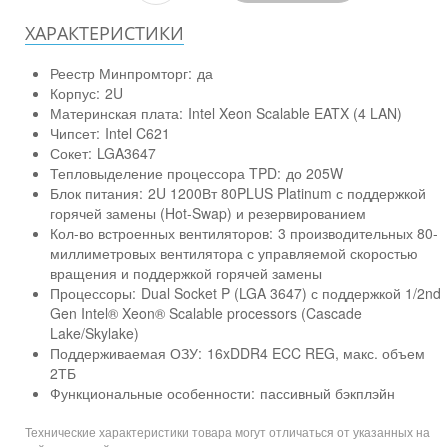
ХАРАКТЕРИСТИКИ
Реестр Минпромторг:
да
Корпус:
2U
Материнская плата:
Intel Xeon Scalable EATX (4 LAN)
Чипсет:
Intel C621
Сокет:
LGA3647
Тепловыделение процессора TPD:
до 205W
Блок питания:
2U 1200Вт 80PLUS Platinum с поддержкой
горячей замены (Hot-Swap) и резервированием
Кол-во встроенных вентиляторов:
3 производительных 80-
миллиметровых вентилятора с управляемой скоростью
вращения и поддержкой горячей замены
Процессоры:
Dual Socket P (LGA 3647) с поддержкой 1/2nd
Gen Intel® Xeon® Scalable processors (Cascade
Lake/Skylake)
Поддерживаемая ОЗУ:
16xDDR4 ECC REG, макс. объем
2ТБ
Функциональные особенности:
пассивный бэкплэйн
Технические характеристики товара могут отличаться от указанных на