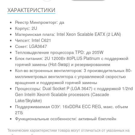
ХАРАКТЕРИСТИКИ
Реестр Минпромторг:
да
Корпус:
2U
Материнская плата:
Intel Xeon Scalable EATX (2 LAN)
Чипсет:
Intel C621
Сокет:
LGA3647
Тепловыделение процессора TPD:
до 205W
Блок питания:
2U 1200Вт 80PLUS Platinum с поддержкой
горячей замены (Hot-Swap) и резервированием
Кол-во встроенных вентиляторов:
3 производительных 80-
миллиметровых вентилятора с управляемой скоростью
вращения и поддержкой горячей замены
Процессоры:
Dual Socket P (LGA 3647) с поддержкой 1/2nd
Gen Intel® Xeon® Scalable processors (Cascade
Lake/Skylake)
Поддерживаемая ОЗУ:
16xDDR4 ECC REG, макс. объем
2ТБ
Функциональные особенности:
активный бэкплейн
Технические характеристики товара могут отличаться от указанных на