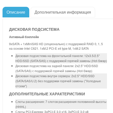
Описание
Дополнительная информация
ДИСКОВАЯ ПОДСИСТЕМА
Активный бэкплейн
9xSATA + 1xMiniSAS HD (опционально) с поддержкой RAID 0, 1, 5
на основе Intel C621. 1xM.2 PCI-E x4 type M, 1xM.2 SATA
Дисковая подсистема на фронтальной панели: 12x3.5/2.5"
HDD/SSD (SATA/SAS) с поддержкой горячей замены (Hot-Swap)
Дисковая подсистема на задней панели: 2x2.5" HDD/SSD
(SATA/SAS) с поддержкой горячей замены (Hot-Swap)
Дисковая подсистема внутри сервера: 2x2.5" HDD/SSD
(SATA/SAS/U.2) без поддержки горячей замены ("Холодные
отсеки")
ДОПОЛНИТЕЛЬНЫЕ ХАРАКТЕРИСТИКИ
Слоты расширения: 7 слотов расширения половинной высоты
(HHHL)
Слоты PCI-Express: 3xPCI-E 3.0 x16, 3xPCI-E 3.0 x8