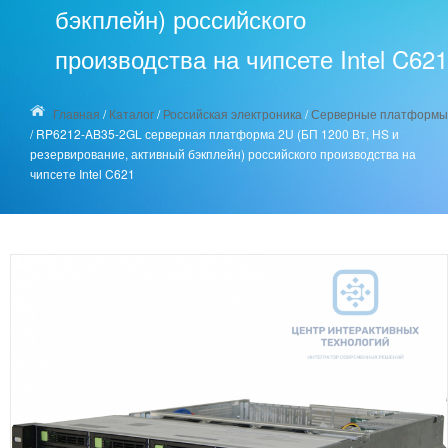
бэкплейн) российского
производства на чипсете Intel C621
Главная
/
Каталог
/
Российская электроника
/
Серверные платформы
/
RP6212-AB35-2GL серверная платформа 2U (БП 1200 Вт, HS и
резервирование, активный бэкплейн) российского производства на
чипсете Intel C621