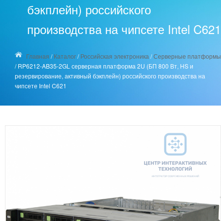
бэкплейн) российского
производства на чипсете Intel C621
Главная
/
Каталог
/
Российская электроника
/
Серверные платформы
/
RP6212-AB35-2GL серверная платформа 2U (БП 800 Вт, HS и
резервирование, активный бэкплейн) российского производства на
чипсете Intel C621