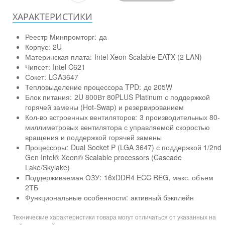
ХАРАКТЕРИСТИКИ
Реестр Минпромторг:
да
Корпус:
2U
Материнская плата:
Intel Xeon Scalable EATX (2 LAN)
Чипсет:
Intel C621
Сокет:
LGA3647
Тепловыделение процессора TPD:
до 205W
Блок питания:
2U 800Вт 80PLUS Platinum с поддержкой
горячей замены (Hot-Swap) и резервированием
Кол-во встроенных вентиляторов:
3 производительных 80-
миллиметровых вентилятора с управляемой скоростью
вращения и поддержкой горячей замены
Процессоры:
Dual Socket P (LGA 3647) с поддержкой 1/2nd
Gen Intel® Xeon® Scalable processors (Cascade
Lake/Skylake)
Поддерживаемая ОЗУ:
16xDDR4 ECC REG, макс. объем
2ТБ
Функциональные особенности:
активный бэкплейн
Технические характеристики товара могут отличаться от указанных на