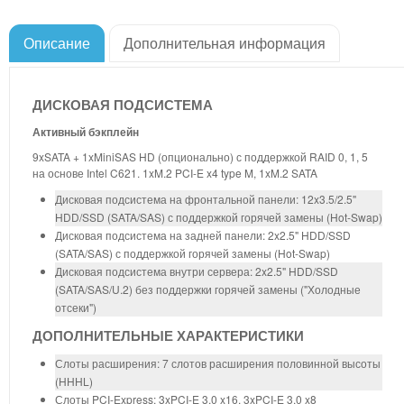
Описание
Дополнительная информация
ДИСКОВАЯ ПОДСИСТЕМА
Активный бэкплейн
9xSATA + 1xMiniSAS HD (опционально) с поддержкой RAID 0, 1, 5
на основе Intel C621. 1xM.2 PCI-E x4 type M, 1xM.2 SATA
Дисковая подсистема на фронтальной панели: 12x3.5/2.5"
HDD/SSD (SATA/SAS) с поддержкой горячей замены (Hot-Swap)
Дисковая подсистема на задней панели: 2x2.5" HDD/SSD
(SATA/SAS) с поддержкой горячей замены (Hot-Swap)
Дисковая подсистема внутри сервера: 2x2.5" HDD/SSD
(SATA/SAS/U.2) без поддержки горячей замены ("Холодные
отсеки")
ДОПОЛНИТЕЛЬНЫЕ ХАРАКТЕРИСТИКИ
Слоты расширения: 7 слотов расширения половинной высоты
(HHHL)
Слоты PCI-Express: 3xPCI-E 3.0 x16, 3xPCI-E 3.0 x8