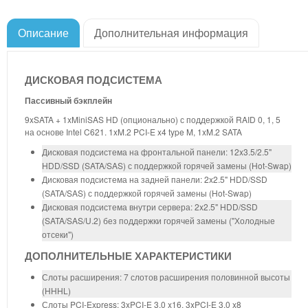
Описание
Дополнительная информация
ДИСКОВАЯ ПОДСИСТЕМА
Пассивный бэкплейн
9xSATA + 1xMiniSAS HD (опционально) с поддержкой RAID 0, 1, 5
на основе Intel C621. 1xM.2 PCI-E x4 type M, 1xM.2 SATA
Дисковая подсистема на фронтальной панели: 12x3.5/2.5"
HDD/SSD (SATA/SAS) с поддержкой горячей замены (Hot-Swap)
Дисковая подсистема на задней панели: 2x2.5" HDD/SSD
(SATA/SAS) с поддержкой горячей замены (Hot-Swap)
Дисковая подсистема внутри сервера: 2x2.5" HDD/SSD
(SATA/SAS/U.2) без поддержки горячей замены ("Холодные
отсеки")
ДОПОЛНИТЕЛЬНЫЕ ХАРАКТЕРИСТИКИ
Слоты расширения: 7 слотов расширения половинной высоты
(HHHL)
Слоты PCI-Express: 3xPCI-E 3.0 x16, 3xPCI-E 3.0 x8