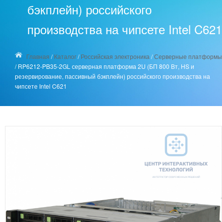
бэкплейн) российского
производства на чипсете Intel C621
Главная
/
Каталог
/
Российская электроника
/
Серверные платформы
/
RP6212-PB35-2GL серверная платформа 2U (БП 800 Вт, HS и
резервирование, пассивный бэкплейн) российского производства на
чипсете Intel C621