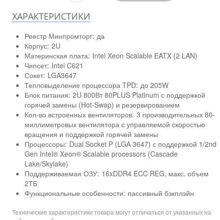
ХАРАКТЕРИСТИКИ
Реестр Минпромторг:
да
Корпус:
2U
Материнская плата:
Intel Xeon Scalable EATX (2 LAN)
Чипсет:
Intel C621
Сокет:
LGA3647
Тепловыделение процессора TPD:
до 205W
Блок питания:
2U 800Вт 80PLUS Platinum с поддержкой
горячей замены (Hot-Swap) и резервированием
Кол-во встроенных вентиляторов:
3 производительных 80-
миллиметровых вентилятора с управляемой скоростью
вращения и поддержкой горячей замены
Процессоры:
Dual Socket P (LGA 3647) с поддержкой 1/2nd
Gen Intel® Xeon® Scalable processors (Cascade
Lake/Skylake)
Поддерживаемая ОЗУ:
16xDDR4 ECC REG, макс. объем
2ТБ
Функциональные особенности:
пассивный бэкплэйн
Технические характеристики товара могут отличаться от указанных на