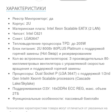
ХАРАКТЕРИСТИКИ
Реестр Минпромторг:
да
Корпус:
2U
Материнская плата:
Intel Xeon Scalable EATX (2 LAN)
Чипсет:
Intel C621
Сокет:
LGA3647
Тепловыделение процессора TPD:
до 205W
Блок питания:
2U 800Вт 80PLUS Platinum с поддержкой
горячей замены (Hot-Swap) и резервированием
Кол-во встроенных вентиляторов:
3 производительных 80-
миллиметровых вентилятора с управляемой скоростью
вращения и поддержкой горячей замены
Процессоры:
Dual Socket P (LGA 3647) с поддержкой 1/2nd
Gen Intel® Xeon® Scalable processors (Cascade
Lake/Skylake)
Поддерживаемая ОЗУ:
16xDDR4 ECC REG, макс. объем
2ТБ
Функциональные особенности:
пассивный бэкплэйн
Технические характеристики товара могут отличаться от указанных на