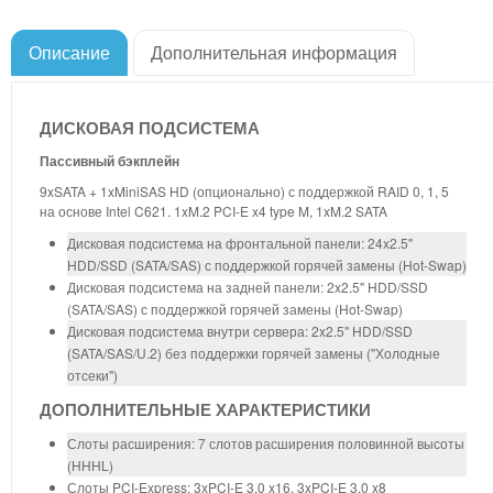
Описание
Дополнительная информация
ДИСКОВАЯ ПОДСИСТЕМА
Пассивный бэкплейн
9xSATA + 1xMiniSAS HD (опционально) с поддержкой RAID 0, 1, 5
на основе Intel C621. 1xM.2 PCI-E x4 type M, 1xM.2 SATA
Дисковая подсистема на фронтальной панели: 24x2.5"
HDD/SSD (SATA/SAS) с поддержкой горячей замены (Hot-Swap)
Дисковая подсистема на задней панели: 2x2.5" HDD/SSD
(SATA/SAS) с поддержкой горячей замены (Hot-Swap)
Дисковая подсистема внутри сервера: 2x2.5" HDD/SSD
(SATA/SAS/U.2) без поддержки горячей замены ("Холодные
отсеки")
ДОПОЛНИТЕЛЬНЫЕ ХАРАКТЕРИСТИКИ
Слоты расширения: 7 слотов расширения половинной высоты
(HHHL)
Слоты PCI-Express: 3xPCI-E 3.0 x16, 3xPCI-E 3.0 x8