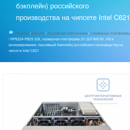
бэкплейн) российского
производства на чипсете Intel C621
Главная
/
Каталог
/
Российская электроника
/
Серверные платформы
/
RP6224-PB25-2GL серверная платформа 2U (БП 800 Вт, HS и
резервирование, пассивный бэкплейн) российского производства на
чипсете Intel C621