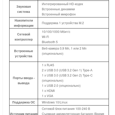
Интегрированный HD-кодек
Звуковая
Встроенные динамики
система
Встроенный микрофон
Накопители
Поддержка 1 устройства M.2
информации
10/100/1000 Мбит/с
Сетевой
Wi-Fi
контроллер
Bluetooth 5
Веб-камера 0,9 Мп, 1 или 2 Мп
Встроенные
(опционально)
устройства
1 x RJ45
2 x USB 3.0 (USB 3.2 Gen 1) Type-А
1 x USB 3.0 (USB 3.2 Gen 2) Type-C
Порты ввода -
(опционально)
вывода
1 x USB 2.0 (опционально)
1 x HDMI
1 x VGA
Поддержка ОС
Windows 10/Linux
Cетевой блок питания 100-240 В
Источник питания
Cъемная аккумуляторная батарея (Время