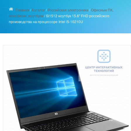
Главная
/
Каталог
/
Российская электроника
/
Офисные ПК,
моноблоки, ноутбуки
/
Si1512 ноутбук 15.6'' FHD российского
производства на процессоре Intel i5-10210U