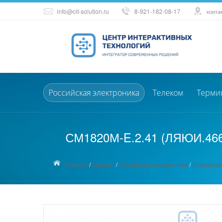
info@cit-solution.ru
8-921-182-08-17
конта
Российская электроника
Телеком
Терми
СМ1820М-E.2.41 (ЛЯЮИ.4662
Главная
/
Каталог
/
Российская электроника
/
Серверны