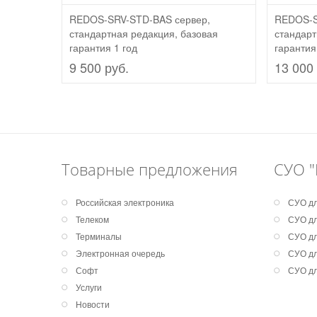
REDOS-SRV-STD-BAS сервер,
REDOS-S
стандартная редакция, базовая
стандарт
гарантия 1 год
гарантия
9 500 руб.
13 000 
Товарные предложения
СУО "
Российская электроника
СУО дл
Телеком
СУО дл
Терминалы
СУО дл
Электронная очередь
СУО дл
Софт
СУО дл
Услуги
Новости