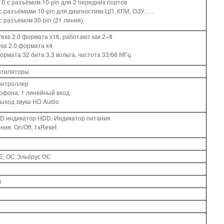
.0 с разъёмом 10-pin для 2 передних портов
 с разъёмами 10-pin для диагностики ЦП, КПИ, ОЗУ, …
с разъёмом 30-pin (21 линия)
ress 2.0 формата x16, работают как 2×8
ess 2.0 формата x4
формата 32 бита 3,3 вольта, частота 33/66 МГц
нтиляторы
онтроллер
рофона, 1 линейный вход
выход звука HD Audio
D индикатор HDD, Индикатор питания
ия: On/Off, 1xReset
SE, ОС Эльбрус ОС
м