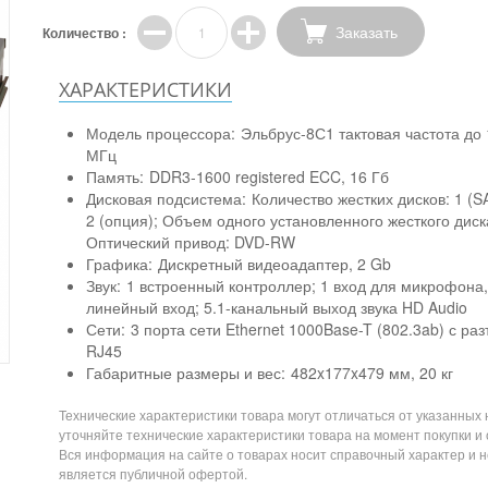
Заказать
Количество :
ХАРАКТЕРИСТИКИ
Модель процессора:
Эльбрус-8С1 тактовая частота до
МГц
Память:
DDR3-1600 registered ECC, 16 Гб
Дисковая подсистема:
Количество жестких дисков: 1 (S
2 (опция); Объем одного установленного жесткого диска
Оптический привод: DVD-RW
Графика:
Дискретный видеоадаптер, 2 Gb
Звук:
1 встроенный контроллер; 1 вход для микрофона,
линейный вход; 5.1-канальный выход звука HD Audio
Сети:
3 порта сети Ethernet 1000Base-T (802.3ab) с р
RJ45
Габаритные размеры и вес:
482x177x479 мм, 20 кг
Технические характеристики товара могут отличаться от указанных 
уточняйте технические характеристики товара на момент покупки и
Вся информация на сайте о товарах носит справочный характер и н
является публичной офертой.