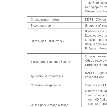
1 Тбайт адресн
Периферия 1 ка
Cовместимый к
Оперативная память
DDR3-1600 regis
Видеоадаптер
Дискретный вид
Всего отсеков д
Количество отсе
Количество отсе
Отсеки для накопителей
Дверца для нак
Виброустойчиво
Количество жест
Объем одного ус
Устройства хранения данных
Оптический пр
RAID контролле
Дисковые контроллеры
Каналов SATA 3:
Сетевые интерфейсы
3 порта сети Et
6 портов периф
1 порт консоли
1 порт HD Audio
1 колодка FP с 
Интерфейсы ввода-вывода