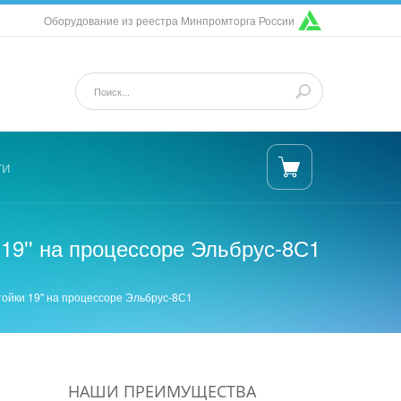
Оборудование из реестра Минпромторга России
ти
19'' на процессоре Эльбрус-8С1
ойки 19'' на процессоре Эльбрус-8С1
НАШИ ПРЕИМУЩЕСТВА