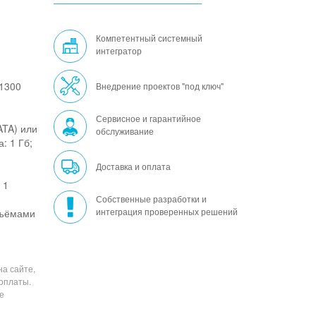
Компетентный системный
интегратор
 1300
Внедрение проектов "под ключ"
Сервисное и гарантийное
ATA) или
обслуживание
: 1 Гб;
Доставка и оплата
 1
Собственные разработки и
интеграция проверенных решений
азъёмами
на сайте,
 оплаты.
е