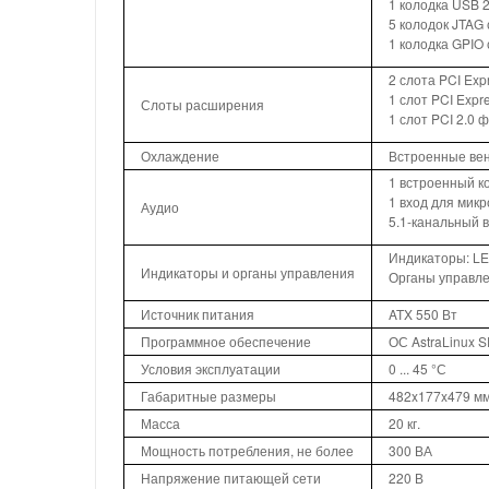
1 колодка USB 2
5 колодок JTAG
1 колодка GPIO 
2 слота PCI Exp
1 слот PCI Expr
Слоты расширения
1 слот PCI 2.0 
Охлаждение
Встроенные ве
1 встроенный к
1 вход для мик
Аудио
5.1-канальный 
Индикаторы: LE
Индикаторы и органы управления
Органы управлен
Источник питания
ATX 550 Вт
Программное обеспечение
ОС AstraLinux 
Условия эксплуатации
0 ... 45 °С
Габаритные размеры
482x177x479 м
Масса
20 кг.
Мощность потребления, не более
300 ВА
Напряжение питающей сети
220 В