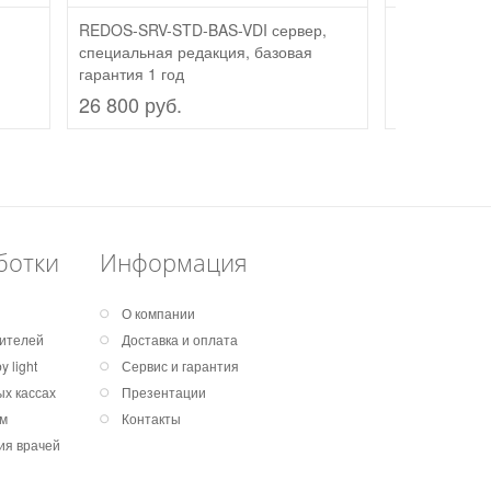
REDOS-SRV-STD-BAS-VDI сервер,
REDOS-OEM-
специальная редакция, базовая
OEM, станда
гарантия 1 год
гарантия 1 го
26 800 руб.
9 600 руб.
ботки
Информация
О компании
дителей
Доставка и оплата
 light
Сервис и гарантия
х кассах
Презентации
ем
Контакты
ия врачей