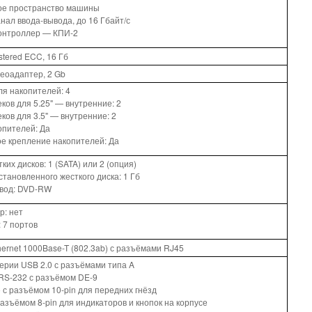
ое пространство машины
нал ввода-вывода, до 16 Гбайт/с
онтроллер — КПИ-2
tered ECC, 16 Гб
еоадаптер, 2 Gb
ля накопителей: 4
ков для 5.25" — внутренние: 2
ков для 3.5" — внутренние: 2
опителей: Да
е крепление накопителей: Да
ких дисков: 1 (SATA) или 2 (опция)
тановленного жесткого диска: 1 Гб
ивод: DVD-RW
р: нет
 7 портов
hernet 1000Base-T (802.3ab) с разъёмами RJ45
ерии USB 2.0 с разъёмами типа A
 RS-232 с разъёмом DE-9
 с разъёмом 10-pin для передних гнёзд
разъёмом 8-pin для индикаторов и кнопок на корпусе