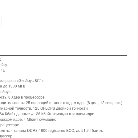
с
ойку
 4U
роцессор «Эльбрус-8С1»
та до 1300 МГц
льбрус
ть: 8 ядер в процессоре
дительность: 25 операций в такт в каждом ядре (8 цел., 12 веществ.)
нарной точности, 125 GFLOPS двойной точности
 64 Кбайт данные + 128 Кбайт команды в каждом ядре
 каждом ядре, 4 Мбайт суммарно
 процессоре
ять: 4 канала DDR3-1600 registered ECC, до 51,2 Гбайт/с
оцессор