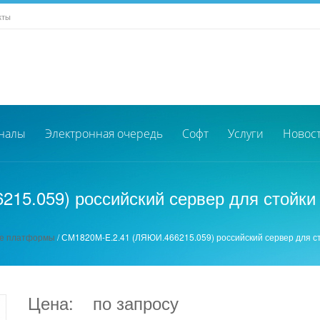
кты
налы
Электронная очередь
Софт
Услуги
Новос
15.059) российский сервер для стойки 
е платформы
/
СМ1820М-E.2.41 (ЛЯЮИ.466215.059) российский сервер для ст
Цена:
по запросу