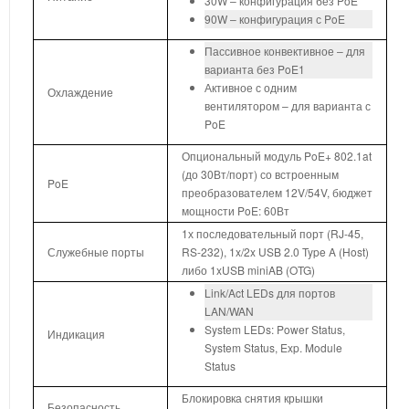
30W – конфигурация без PoE
90W – конфигурация с PoE
Пассивное конвективное – для
варианта без PoE1
Активное с одним
Охлаждение
вентилятором – для варианта с
PoE
Опциональный модуль PoE+ 802.1at
(до 30Вт/порт) со встроенным
PoE
преобразователем 12V/54V, бюджет
мощности PoE: 60Вт
1х последовательный порт (RJ-45,
Служебные порты
RS-232), 1x/2x USB 2.0 Type A (Host)
либо 1xUSB miniAB (OTG)
Link/Act LEDs для портов
LAN/WAN
System LEDs: Power Status,
Индикация
System Status, Exp. Module
Status
Блокировка снятия крышки
Безопасность