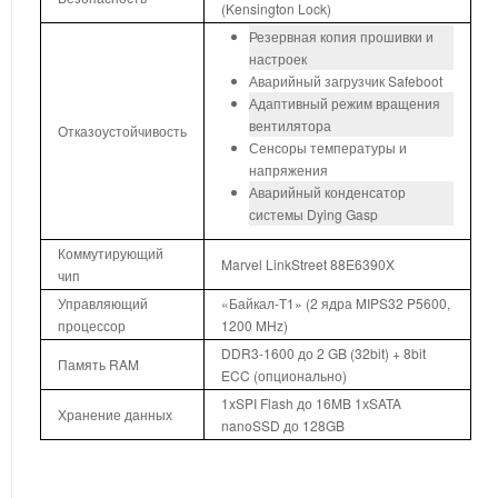
(Kensington Lock)
Резервная копия прошивки и
настроек
Аварийный загрузчик Safeboot
Адаптивный режим вращения
вентилятора
Отказоустойчивость
Сенсоры температуры и
напряжения
Аварийный конденсатор
системы Dying Gasp
Коммутирующий
Marvel LinkStreet 88E6390X
чип
Управляющий
«Байкал-Т1» (2 ядра MIPS32 P5600,
процессор
1200 MHz)
DDR3-1600 до 2 GB (32bit) + 8bit
Память RAM
ECC (опционально)
1xSPI Flash до 16MB 1хSATA
Хранение данных
nanoSSD до 128GB