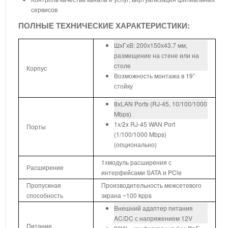
сервисов
ПОЛНЫЕ ТЕХНИЧЕСКИЕ ХАРАКТЕРИСТИКИ:
ШхГхВ: 200х150х43.7 мм,
размещение на стене или на
столе
Корпус
Возможность монтажа в 19”
стойку
8хLAN Ports (RJ-45, 10/100/1000
Mbps)
1x/2x RJ-45 WAN Port
Порты
(1/100/1000 Mbps)
(опционально)
1хмодуль расширения с
Расширение
интерфейсами SATA и PCle
Пропускная
Производительность межсетевого
способность
экрана ~100 kpps
Внешний адаптер питания
AC/DC с напряжением 12V
Питание