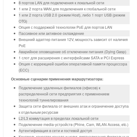
8 портов LAN для подключения к локальной сети
1 или 2 порта WAN для подключения к глобальной сети
1 или 2 порта USB 2.0 (режим Host), либо 1 порт USB (режим
OTG)
Опция с поддержкой технологии PoE для портов LAN
Пассивное или активное охлаждение
Внешний адаптер питания 12V, мощность зависит от наличия
PoE
Аварийное оповещение об отключении питания (Dying Gasp)
1 слот для расширения с интерфейсами SATA и PCI Express
Опция с коррекцией ошибок оперативной памяти процессора
(ECC)
Основные сценарии применения маршрутизатора:
Подключение удаленных филиалов (офисов) к
распределенной сети предприятия с применением
технологий туннелирования
Защита сети филиала от внешних атак и ограничение доступа
к отдельным ресурсам
L2/L3 коммутация в пределах локальной сети
Подключение media-устройств (Phine, Cam, WLAN Access, etc.)
Аутентификация в сети и гостевой доступ
Контроль качества канала и услуг, виртуализация филиальных