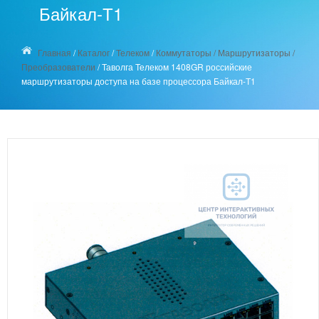
Байкал-Т1
Главная
/
Каталог
/
Телеком
/
Коммутаторы / Маршрутизаторы /
Преобразователи
/
Таволга Телеком 1408GR российские
маршрутизаторы доступа на базе процессора Байкал-Т1