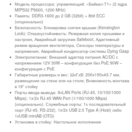
Модель процессора:
управляющий: «Байкал-Т1» (2 ядра
MIPS32 P5600, 1200 MHz)
Память:
DDR3-1600 до 2 GB (32bit) + 8bit ECC
(опционально)
Безопасность:
Блокировка снятия крышки (Kensington
Lock); Отказоустойчивость: Резервная копия прошивки и
настроек, Аварийный загрузчик Safeboot, Адаптивный
режим вращения вентилятора, Сенсоры температуры и
напряжения, Аварийный конденсатор системы Dying Gasp
Электропитание:
Внешний адаптер питания AC/DC с
напряжением 12V 30W – конфигурация без PoE 90W –
конфигурация с PoE
Габаритные размеры и вес:
ШхГхВ: 200х150х43.7 мм,
размещение на стене или на столе; Возможность монтажа
в 19” стойку
Порты ввода-вывода:
8хLAN Ports (RJ-45, 10/100/1000
Mbps); 1x/2x RJ-45 WAN Port (1/100/1000 Mbps)
(опционально). Служебные порты: 1х последовательный
порт (RJ-45, RS-232), 1x/2x USB 2.0 Type A (Host) либо
1xUSB miniAB (OTG)
Установка в стойку:
Настольное исполнение