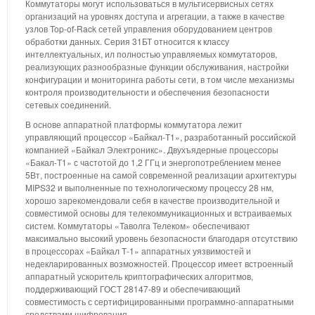
Коммутаторы могут использоваться в мультисервисных сетях
организаций на уровнях доступа и агрегации, а также в качестве
узлов Top-of-Rack сетей управления оборудованием центров
обработки данных. Серия 31БТ относится к классу
интеллектуальных, ил полностью управляемых коммутаторов,
реализующих разнообразные функции обслуживания, настройки
конфигурации и мониторинга работы сети, в том числе механизмы
контроля производительности и обеспечения безопасности
сетевых соединений.
В основе аппаратной платформы коммутатора лежит
управляющий процессор «Байкал-Т1», разработанный российской
компанией «Байкал Электроникс». Двухъядерные процессоры
«Бакал-Т1» с частотой до 1,2 ГГц и энергопотреблением менее
5Вт, построенные на самой современной реализации архитектуры
MIPS32 и выполненные по технологическому процессу 28 нм,
хорошо зарекомендовали себя в качестве производительной и
совместимой основы для телекоммуникационных и встраиваемых
систем. Коммутаторы «Таволга Телеком» обеспечивают
максимально высокий уровень безопасности благодаря отсутствию
в процессорах «Байкал Т-1» аппаратных уязвимостей и
недекларированных возможностей. Процессор имеет встроенный
аппаратный ускоритель криптографических алгоритмов,
поддерживающий ГОСТ 28147-89 и обеспечивающий
совместимость с сертифицированными программно-аппаратными
средствами шифрования.