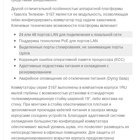
Другой отличительной особенностью аппаратной платформы
«Таволга Телеком» 31БТ является ее модульность, позволяющая
гибко конфигурировать коммутатор под задачи заказчиков.
Ключевые технические возможности платформы включают:
24 или 48 портов LAN для подключения к локальной сети
Поддержка технологии PoE для портов LAN
Выделенные порты стекирования, не занимающие порты
Uplink
Коррекция ошибок оперативной памяти процессора (ECC)
Адаптивные подсистемы питания и охлаждения с
резервированием
Аварийное оповещение об отключении питания (Dying Gasp)
Коммутаторы серии 31БТ выполнены в компактном корпусе 1RU
малой глубины с возможностью установки в стандартную
телекоммуникационную стойку шириной 19”, либо монтажа на
стену. При монтаже в стойку обеспечивается плотная и
эргономичная прокладка кабелей питания в зазорах между
корпусами соседних устройств. Благодаря адаптивной системе
охлаждения большинство конфигураций коммутатора
обеспечивают малый уровень шума, что позволяет размещать их
непосредственно в офисных помещениях. Для защиты от
несанкционированного вскрытия корпуса предусмотрена