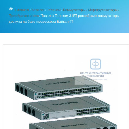
Главная
/
Каталог
/
Телеком
/
Коммутаторы / Маршрутизаторы /
Преобразователи
/
Таволга Телеком 31БТ российские коммутаторы
доступа на базе процессора Байкал-Т1