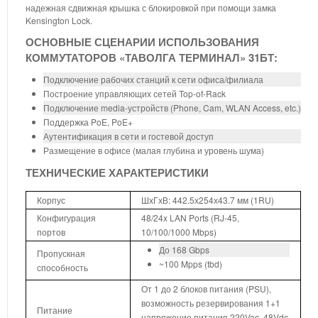
надежная сдвижная крышка с блокировкой при помощи замка
Kensington Lock.
ОСНОВНЫЕ СЦЕНАРИИ ИСПОЛЬЗОВАНИЯ
КОММУТАТОРОВ «ТАВОЛГА ТЕРМИНАЛ» 31БТ:
Подключение рабочих станций к сети офиса/филиала
Построение управляющих сетей Top-of-Rack
Подключение media-устройств (Phone, Cam, WLAN Access, etc.)
Поддержка PoE, PoE+
Аутентификация в сети и гостевой доступ
Размещение в офисе (малая глубина и уровень шума)
ТЕХНИЧЕСКИЕ ХАРАКТЕРИСТИКИ
Корпус
ШхГхВ: 442.5х254х43.7 мм (1RU)
Конфигурация
48/24x LAN Ports (RJ-45,
портов
10/100/1000 Mbps)
До 168 Gbps
Пропускная
~100 Mpps (tbd)
способность
От 1 до 2 блоков питания (PSU),
возможность резервирования 1+1
Питание
напряжение питания 220Vac, 48Vdc