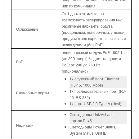
или их комбинация
От 1 до 4 вентиляторов,
возможность резервирования N+1
различные варианты обдува
Охлаждение
(продольный, поперечный, угловой),
предусмотрен вариант с пассивным
охлаждением (без PoE)
опциональный модуль PoE+ 802.1at
(до 30Вт/порт) бюджет мощности
PoE
PoE: от 200 до 750 Вт
(опционально)
1х служебный порт Ethernet
(RJ-45, 1000 Mbps)
1х последовательный порт (RJ-
Служебные порты
45, RS-232)
1х порт USB 2.0 Type A (Host)
Светодиоды Link/Act для
портов RJ45
Индикация
Светодиоды Power Status,
System Status, Unit ID