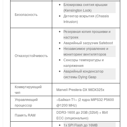
Блокировка снятия крышки
(Kensington Lock)
Безопасность
Детектор вскрытия (Chassis
Intrusion)
Резервная копия прошивки и
настроек
Аварийный загрузчик Safeboot
Независимое управление и
мониторинг вентиляторов
Отказоустойчивость
Сенсоры температуры и
напряжения
Аварийный конденсатор
системы Dying Gasp
Коммутирующий
Marvell Prestera-DX 98DX325x
чип
Управляющий
«Байкал-Т1» (2 ядра MIPS32 P5600
процессор
@1200 MHz)
DDR3-1600 до 2GB (32bit) + 8bit
Память RAM
ECC (опционально)
1x SPI Flash до 16MB