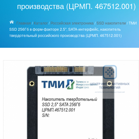
производства (ЦРМП. 467512.001)
Главная
/
Каталог
/
Российская электроника
/
SSD накопители
/
ТМИ
SSD 256Гб в форм-факторе 2.5", SATA-интерфейс, накопитель
твердотельный российского производства (ЦРМП. 467512.001)