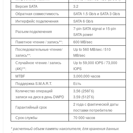
Версия SATA
3.2
Обратная совместимость
SATA 1.5 Gb/s и SATA 3 Gb/s
Интерфейс подключения
SATA 6 Gb/s
7-pin SATA signal и 15-pin
Разъем подключения
SATA power
Пакетное чтение / запись**:
600 MB/sec
Последовательные чтение/
Up to 560 MB/sec / 510
запись**:
MB/sec
Случайное чтение / запись
Up to 59,000 IOPS / 73,000
(4K)**:
IOPS
MTBF
3,000,000 часов
Поддержка S.M.A.R.T.
Есть
Количество операций
3,56 (256Гб)
записи на диск в день DWPD
3.59 (512Гб)
2 года с фактической даты
Гарантийный срок
поставки потребителю
Срок службы
70 000 часов
* расчетный объем памяти накопителя, для хранения данных