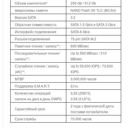
Объем накопителя*
256 Gb / 512 Gb
микросхемы памяти
NAND Flash 3D TLC (BiCS4)
Версия SATA
3.2
Обратная совместимость
SATA 1.5 Gb/s и SATA 3 Gb/s
Интерфейс подключения
SATA 6 Gb/s
Разъем подключения
75-pin SATA M.2
Пакетное чтение / запись**:
600 MB/sec
Последовательные чтение/
Up to 560 MB/sec / 510
запись**:
MB/sec
Случайное чтение / запись
Up to 59,000 IOPS / 73,000
(4K)**:
IOPS
MTBF
3,000,000 часов
Поддержка S.M.A.R.T.
Есть
Количество операций
3,56 (256Гб)
записи на диск в день DWPD
3.59 (512Гб)
2 года с фактической даты
Гарантийный срок
поставки потребителю
Срок службы
70 000 часов