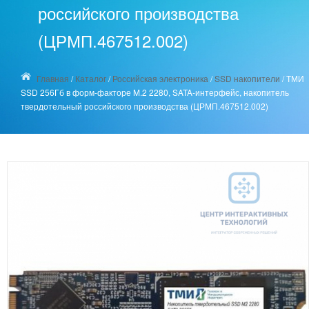
российского производства
(ЦРМП.467512.002)
Главная
/
Каталог
/
Российская электроника
/
SSD накопители
/
ТМИ
SSD 256Гб в форм-факторе M.2 2280, SATA-интерфейс, накопитель
твердотельный российского производства (ЦРМП.467512.002)