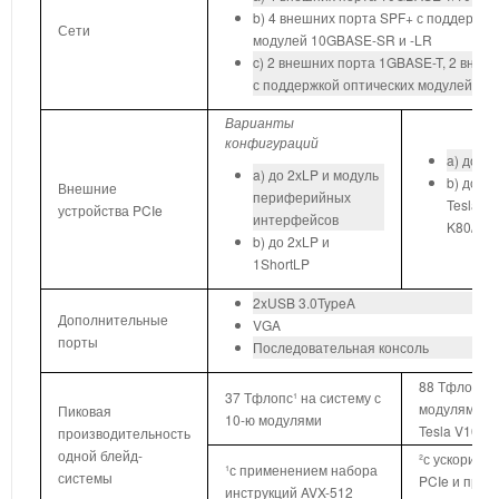
b) 4 внешних порта SPF+ с поддержко
Сети
модулей 10GBASE-SR и -LR
c) 2 внешних порта 1GBASE-T, 2 внеш
с поддержкой оптических модулей 10
Варианты
конфигураций
a) до 4
a) до 2хLP и модуль
b) до 4
Внешние
периферийных
TeslaTM
устройства PCIe
интерфейсов
K80/P10
b) до 2хLP и
1ShortLP
2xUSB 3.0TypeA
Дополнительные
VGA
порты
Последовательная консоль
88 Тфлопс² 
37 Тфлопс¹ на систему с
модулями с 
Пиковая
10-ю модулями
Tesla V100 
производительность
одной блейд-
²с ускорите
¹с применением набора
системы
PCIe и при
инструкций AVX-512