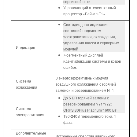
сервисной сети
Управляющий отечественный
процессор «Байкал-Т1»
Светодиодная индикация
состояний подсистем
электропитания, охлаждения,
управления шасси и серверных
Индикация
модулей
7-сегментный дисплей
идентификации системы и кодов
ошибок
3 энергоэффективных модуля
Система
воздушного охлаждения с горячей
охлаждения
заменой и резервированием N+1
До 5 БП горячей замены с
резервированием N+1/N+2;
Система
CRPS’80Plus Platinum’1600 Вт
электропитания
190-240В переменного тока, 1
фаза
Дополнительные
Встроенные средства аварийного