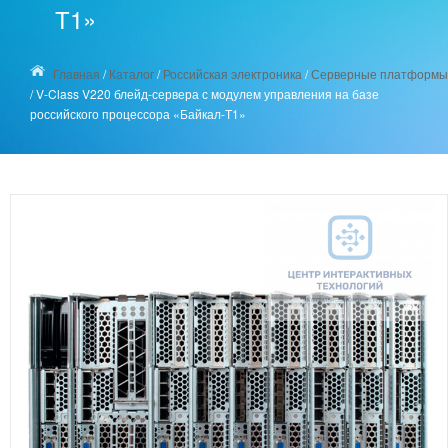
Т1»
Главная
/
Каталог
/
Российская электроника
/
Серверные платформы
/
V-Class V220 блейд-сервера с модулем управления на базе
российского процессора «Байкал-Т1»