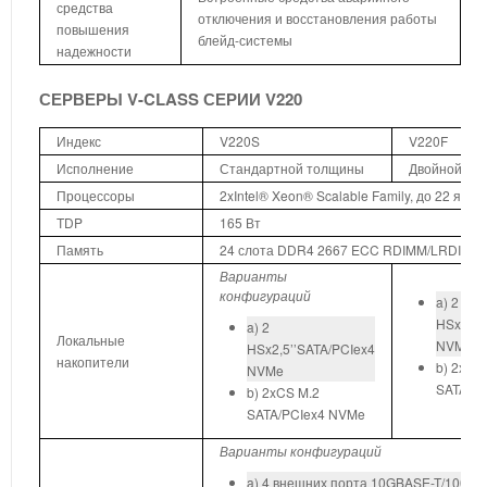
средства
отключения и восстановления работы
повышения
блейд-системы
надежности
СЕРВЕРЫ V-CLASS СЕРИИ V220
Индекс
V220S
V220F
Исполнение
Стандартной толщины
Двойной то
Процессоры
2xIntel® Xeon® Scalable Family, до 22 яде
TDP
165 Вт
Память
24 слота DDR4 2667 ECC RDIMM/LRDIMM,
Варианты
конфигураций
a) 2
HSx2,5’
a) 2
Локальные
NVMe
HSx2,5’’SATA/PCIex4
накопители
b) 2xCS
NVMe
SATA/P
b) 2xCS M.2
SATA/PCIex4 NVMe
Варианты конфигураций
a) 4 внешних порта 10GBASE-T/1000B