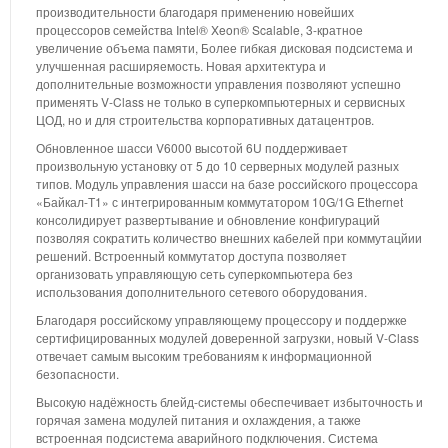
производительности благодаря применению новейших
процессоров семейства Intel® Xeon® Scalable, 3-кратное
увеличение объема памяти, Более гибкая дисковая подсистема и
улучшенная расширяемость. Новая архитектура и
дополнительные возможности управления позволяют успешно
применять V-Class не только в суперкомпьютерных и сервисных
ЦОД, но и для строительства корпоративных датацентров.
Обновленное шасси V6000 высотой 6U поддерживает
произвольную установку от 5 до 10 серверных модулей разных
типов. Модуль управления шасси на базе российского процессора
«Байкал-Т1» с интегрированным коммутатором 10G/1G Ethernet
консолидирует развертывание и обновление конфигураций
позволяя сократить количество внешних кабелей при коммутацйии
решений. Встроенный коммутатор доступа позволяет
организовать управляющую сеть суперкомпьютера без
использования дополнительного сетевого оборудования.
Благодаря российскому управляющему процессору и поддержке
сертифицированных модулей доверенной загрузки, новый V-Class
отвечает самым высоким требованиям к информационной
безопасности.
Высокую надёжность блейд-системы обеспечивает избыточность и
горячая замена модулей питания и охлаждения, а также
встроенная подсистема аварийного подключения. Система