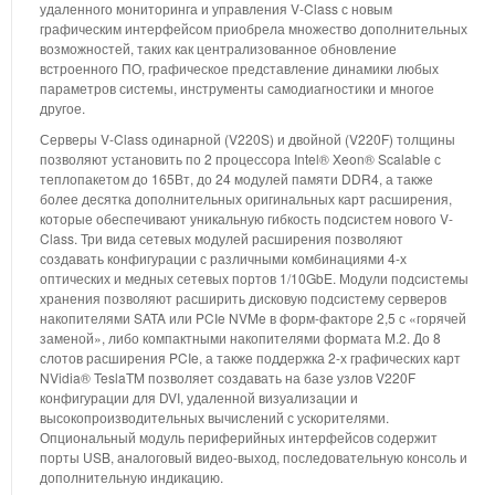
удаленного мониторинга и управления V-Class с новым
графическим интерфейсом приобрела множество дополнительных
возможностей, таких как централизованное обновление
встроенного ПО, графическое представление динамики любых
параметров системы, инструменты самодиагностики и многое
другое.
Серверы V-Class одинарной (V220S) и двойной (V220F) толщины
позволяют установить по 2 процессора Intel® Xeon® Scalable с
теплопакетом до 165Вт, до 24 модулей памяти DDR4, а также
более десятка дополнительных оригинальных карт расширения,
которые обеспечивают уникальную гибкость подсистем нового V-
Class. Три вида сетевых модулей расширения позволяют
создавать конфигурации с различными комбинациями 4-х
оптических и медных сетевых портов 1/10GbE. Модули подсистемы
хранения позволяют расширить дисковую подсистему серверов
накопителями SATA или PCIe NVMe в форм-факторе 2,5 с «горячей
заменой», либо компактными накопителями формата M.2. До 8
слотов расширения PCIe, а также поддержка 2-х графических карт
NVidia® TeslaTM позволяет создавать на базе узлов V220F
конфигурации для DVI, удаленной визуализации и
высокопроизводительных вычислений с ускорителями.
Опциональный модуль периферийных интерфейсов содержит
порты USB, аналоговый видео-выход, последовательную консоль и
дополнительную индикацию.