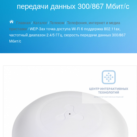
передачи данных 300/867 Мбит/c
Главная
/
Каталог
/
Телеком
/
Телефония, интернет и медиа
приставки
/
WEP-3ax точка доступа Wi-Fi 6 поддержка 802.11ax,
частотный диапазон 2.4/5 ГГц, скорость передачи данных 300/867
Мбит/c