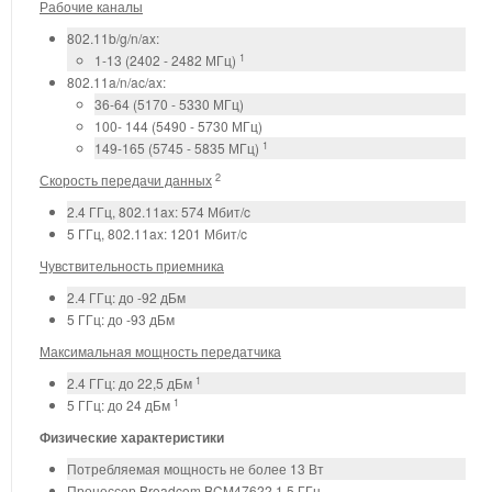
Рабочие каналы
802.11b/g/n/ax:
1
1-13 (2402 - 2482 МГц)
802.11a/n/ac/ax:
36-64 (5170 - 5330 МГц)
100- 144 (5490 - 5730 МГц)
1
149-165 (5745 - 5835 МГц)
2
Скорость передачи данных
2.4 ГГц, 802.11ax: 574 Мбит/c
5 ГГц, 802.11ax: 1201 Мбит/c
Чувствительность приемника
2.4 ГГц: до -92 дБм
5 ГГц: до -93 дБм
Максимальная мощность передатчика
1
2.4 ГГц: до 22,5 дБм
1
5 ГГц: до 24 дБм
Физические характеристики
Потребляемая мощность не более 13 Вт
Процессор Broadcom BCM47622 1.5 ГГц