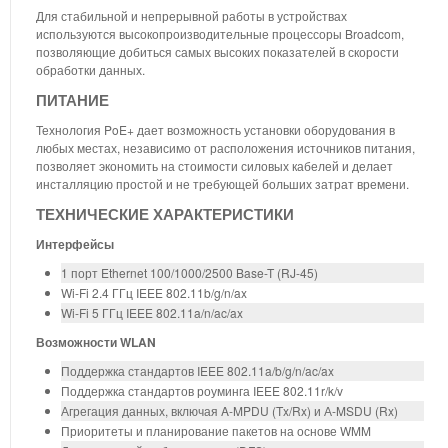
Для стабильной и непрерывной работы в устройствах
используются высокопроизводительные процессоры Broadcom,
позволяющие добиться самых высоких показателей в скорости
обработки данных.
ПИТАНИЕ
Технология PoE+ дает возможность установки оборудования в
любых местах, независимо от расположения источников питания,
позволяет экономить на стоимости силовых кабелей и делает
инсталляцию простой и не требующей больших затрат времени.
ТЕХНИЧЕСКИЕ ХАРАКТЕРИСТИКИ
Интерфейсы
1 порт Ethernet 100/1000/2500 Base-T (RJ-45)
Wi-Fi 2.4 ГГц IEEE 802.11b/g/n/ax
Wi-Fi 5 ГГц IEEE 802.11a/n/ac/ax
Возможности WLAN
Поддержка стандартов IEEE 802.11a/b/g/n/ac/ax
Поддержка стандартов роуминга IEEE 802.11r/k/v
Агрегация данных, включая A-MPDU (Tx/Rx) и А-MSDU (Rx)
Приоритеты и планирование пакетов на основе WMM