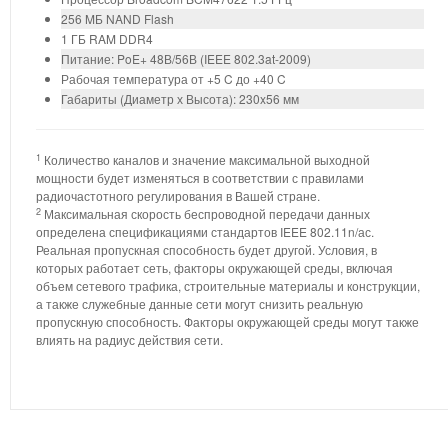
256 MБ NAND Flash
1 ГБ RAM DDR4
Питание: PoE+ 48В/56В (IEEE 802.3at-2009)
Рабочая температура от +5 C до +40 C
Габариты (Диаметр х Высота): 230x56 мм
1
Количество каналов и значение максимальной выходной
мощности будет изменяться в соответствии с правилами
радиочастотного регулирования в Вашей стране.
2
Максимальная скорость беспроводной передачи данных
определена спецификациями стандартов IEEE 802.11n/ас.
Реальная пропускная способность будет другой. Условия, в
которых работает сеть, факторы окружающей среды, включая
объем сетевого трафика, строительные материалы и конструкции,
а также служебные данные сети могут снизить реальную
пропускную способность. Факторы окружающей среды могут также
влиять на радиус действия сети.