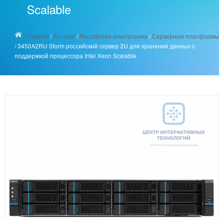
Scalable
Главная
/
Каталог
/
Российская электроника
/
Серверные платформы
/
3450A2RU Storm российский сервер 2U для хранения данных с
поддержкой процессора Intel Xeon Scalable