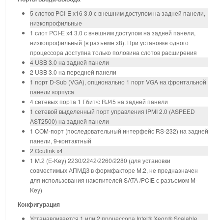
5 слотов PCI-E х16 3.0 с внешним доступом на задней панели,
низкопрофильные
1 слот PCI-E х4 3.0 с внешним доступом на задней панели,
низкопрофильный (в разъеме х8). При установке одного
процессора доступна только половина слотов расширения
4 USB 3.0 на задней панели
2 USB 3.0 на передней панели
1 порт D-Sub (VGA), опционально 1 порт VGA на фронтальной
панели корпуса
4 сетевых порта 1 Гбит/с RJ45 на задней панели
1 сетевой выделенный порт управления IPMI 2.0 (ASPEED
AST2500) на задней панели
1 COM-порт (последовательный интерфейс RS-232) на задней
панели, 9-контактный
2 Oculink x4
1 M.2 (E-Key) 2230/2242/2260/2280 (для установки
совместимых АПМДЗ в формфакторе M.2, не предназначен
для использования накопителей SATA /PCIE с разъемом М-
Key)
Конфигурация
Устанавливается 1 или 2 процессора Intel® Xeon® Scalable