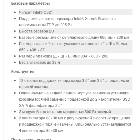
Базовые параметры
Чипсет Intel® C621
Поддерживаются процессоры Intel® Xeon® Scalable с
максимальным TDP до 205 Вт
Высота сервера 2U
Базовые рельсы имеют регулируемую длину 660 мм ~ 838 мм
Размеры шасси без выступающих элементов (Г × Ш × В, мм):
659 × 438 × 87
Размеры упаковки (Д × Ш × В, мм): 834 × 600 × 200
Вес в упаковке: до 38 кг
Конструктив
12 отсеков под диски типоразмера 3,5″ или 2,5″ с поддержкой
горячей замены
Опционально на задней панели корпуса возможна установка
корзины горячей замены с поддержкой до 2 накопителей SSD
SATA формфактора 2,5″
2 модуля блока питания мощностью 800 Вт каждый
3 вентилятора 80×38 мм с регулируемой скоростью вращения
и поддержкой горячей замены. Опционально устанавливается
4 вентилятора 80×38 мм
Порты ввода-вывода