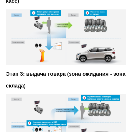
касс)
Этап 3: выдача товара (зона ожидания - зона
склада)