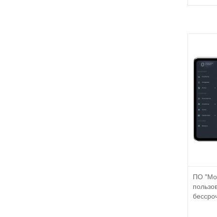
ПО "Мо
пользов
бессроч