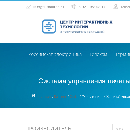
info@cit-solution.ru
8-921-182-08-17
конта
Российская электроника
Телеком
Терми
Система управления печать
Главная
/
Каталог
/
Софт
/
"Мониторинг и Защита" упра
ПРОИЗВОДИТЕЛЬ