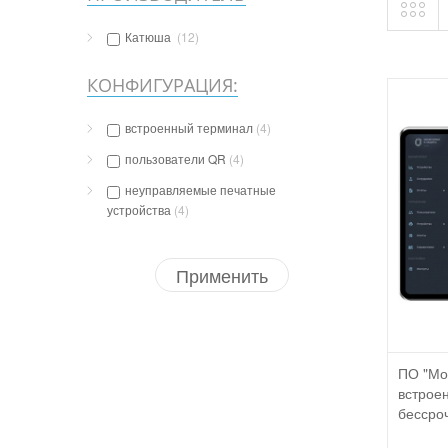
Катюша
(12)
КОНФИГУРАЦИЯ:
встроенный терминал
(4)
пользователи QR
(4)
неуправляемые печатные
устройства
(4)
Применить
ПО "Мо
встроен
бессроч