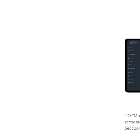
ПО "Мо
встроен
бессроч