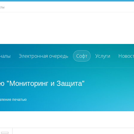
кты
налы
Электронная очередь
Софт
Услуги
Новос
ю "Мониторинг и Защита"
вление печатью