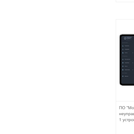
ПО "Мо
неупра
1 устро