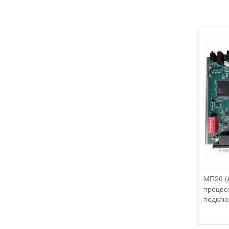
МП20 (
процес
подклю