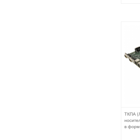
ТКПА (
носите
в форм