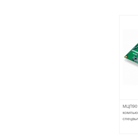
МЦП901
компью
спецвы