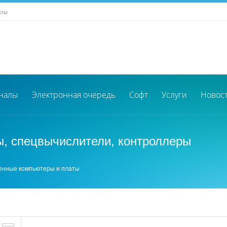
кты
налы
Электронная очередь
Софт
Услуги
Новос
 спецвычислители, контроллеры
нные компьютеры и платы