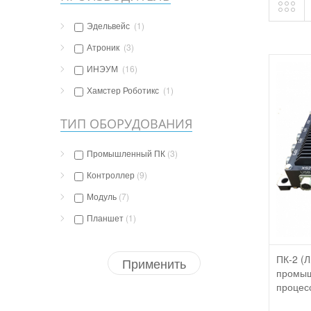
Эдельвейс
(1)
Атроник
(3)
ИНЭУМ
(16)
Хамстер Роботикс
(1)
ТИП ОБОРУДОВАНИЯ
Промышленный ПК
(3)
Контроллер
(9)
Модуль
(7)
Планшет
(1)
ПК-2 (
Применить
промыш
процес