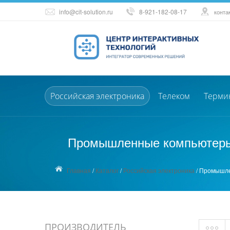
info@cit-solution.ru
8-921-182-08-17
конта
Российская электроника
Телеком
Терми
Промышленные компьютеры,
Главная
/
Каталог
/
Российская электроника
/
Промышле
ПРОИЗВОДИТЕЛЬ