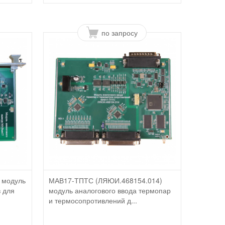
по запросу
 модуль
МАВ17-ТПТС (ЛЯЮИ.468154.014)
в для
модуль аналогового ввода термопар
и термосопротивлений д...