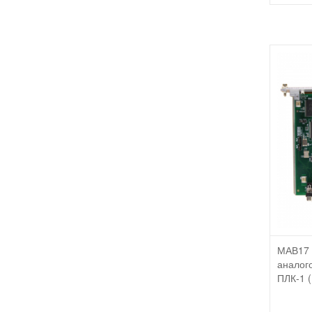
МАВ17 
аналого
ПЛК-1 