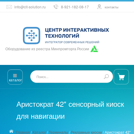
info@cit-solution.ru
8-921-182-08-17
контакты
Оборудование из реестра Минпромторга России
каталог
Аристократ 42" сенсорный киоск
для навигации
Главная
/
Каталог
/
Терминалы
/
Рекламные киоски
/
Аристократ 42"