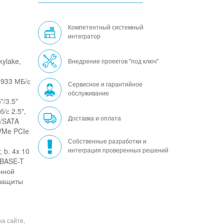
Компетентный системный
интегратор
kylake,
Внедрение проектов "под ключ"
2933 МБ/с
Сервисное и гарантийное
обслуживание
"/3.5"
/с 2.5",
Доставка и оплата
S/SATA
NVMe PCIe
Собственные разработки и
интеграция проверенных решений
 b. 4x 10
5 BASE-T
нной
 защиты
на сайте,