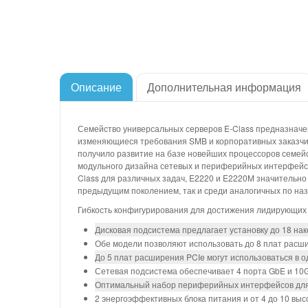
Описание
Дополнительная информация
Семейство универсальных серверов E-Class предназначе
изменяющиеся требования SMB и корпоративных заказчик
получило развитие на базе новейших процессоров семейст
модульного дизайна сетевых и периферийных интерфейсо
Class для различных задач, E2220 и E2220M значительн
предыдущим поколением, так и среди аналогичных по на
Гибкость конфигурирования для достижения лидирующих 
Дисковая подсистема предлагает установку до 18 на
Обе модели позволяют использовать до 8 плат расши
До 5 плат расширения PCIe могут использоваться в 
Сетевая подсистема обеспечивает 4 порта GbE и 10
Оптимальный набор периферийных интерфейсов для 
2 энергоэффективных блока питания и от 4 до 10 вы