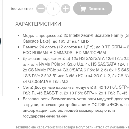
Заказать
Количество :
ХАРАКТЕРИСТИКИ
Модель процессора:
2x Intel® Xeon® Scalable Family (S
Cascade Lake), до 165 Вт на 1 ЦПУ
Память:
24 слота (12 слотов на ЦПУ); до 9 ТБ DDR4 – 
ECC RDIMM/LRDIMM/3DS LRDIMM/DCPMM
Дисковая подсистема:
а) 12х HS SAS/SATA 12/6 Гб/с 2.5
или или NVMe PCIe x4 G3.0 U.2, 4х HS SAS/SATA 12/6 Гб
2х CS NVMe PCIe x4 G3.0/SATA 6 Гб/с M.2 б) 8х HS SA
12/6 Гб/с 2.5"/3.5" или NVMe PCIe x4 G3.0 U.2, 2х CS 
x4 G3.0/SATA 6 Гб/с M.2
Сети:
Доступные варианты модулей: a. 4x 10 Гб/с SFP+;
Гб/с RJ-45 BASE-T; c. 2x 10 Гб/с SFP+ и 2х 1 Гб/с RJ-4
Безопасность:
Возможность установки модулей довере
загрузки, отвечающих требованиям ФСТЭК и ФСБ для
информации, составляющей коммерческую или
государственную тайну
Технические характеристики товара могут отличаться от указанных 