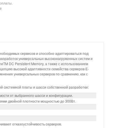
 оплаты.
е
еобходимых сервисов и способно адаптироваться под
разработок универсальных высоконагруженных систем и
neTM DC Persistent Memory, а также с использованием
цепцию высокой адаптивности семейства серверов E-
енения универсальных серверов по сравнению, как с
й системной платы и шасси собственной разработки:
мости от выбранного шасси и конфигурации.
елями двойной плотности мощностью до 300Вт.
чивают отказоустойчивость серверов.