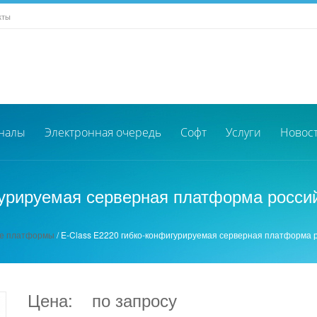
кты
налы
Электронная очередь
Софт
Услуги
Новос
гурируемая серверная платформа росси
е платформы
/
E-Class E2220 гибко-конфигурируемая серверная платформа 
Цена:
по запросу