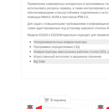
Применение современных аппаратных и программных техн
использовать ресурсы сервера, а также контролировать 
обеспечивающими отказоустойчивое подключение к сети 
помощью WebUI, iKVM и протокола IPMI 2.0.
Для задач с повышенными требованиями к информационн
также адаптированные под установку широкого спектра АП
Модели E2220 и E2220M идеально подходят для применен
Гиперконвергентные инфраструктуры
Программно-определяемые СХД
Инфраструктуры виртуальных рабочих столов (VDI), 
Искусственный интеллект и машинное обучение
Big Data
В корзину