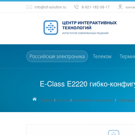
info@cit-solution.ru
8-921-182-08-17
конта
Российская электроника
Телеком
Терми
E-Class E2220 гибко-конфи
Главная
/
Каталог
/
Российская электроника
/
Серверны