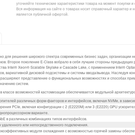
уточняйте технические характеристики товара на момент покупки и
Вся информация на сайте о товарах носит справочный характер и н
является публичной офертой.
но для решения широкого спектра современных бизнес задач, организации н
ов. Второе поколение E-Class вобрало в себя лучшие стороны предыдущих 
ва Intel® Xeon® Scalable Skylake и Cascade Lake, с применением Intel® Opta
в, вариативной дисковой подсистемы и системы ввода/вывода. Наследуя кон
о расширяют представление о функциональных возможностях и способах прим
значению систем.
в классе возможностей кастомизации обеспечивается модульной архитектуро
копителей различных форм-факторов и интерфейсов, включая NVMe, в зависи
рения PCIe, включая конфигурации с 2 (E2220M) или 3 (E2220) GPU ускорит
однопроцессорном варианте.
GbE в различных комбинациях типов интерфейсов.
удаленного или непосредственного подключения.
сокоэффективных модуля охлаждения с возможностью горячей замены обеспе