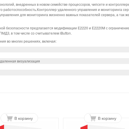
ологий, внедренных в новом семействе процессоров, чипсете и контроллер
его работоспособность.Контроллер удаленного управления и мониторинга сер
управления для мониторинга жизненно важных показателей сервера, а так ж
ой безопасности предлагаются модификации E2220 и E2220M с ограничение
МДЗ, в том числе со считывателем iButton.
ия во многих решениях, включая:
удаленная визуализация
В корзину
В корзину