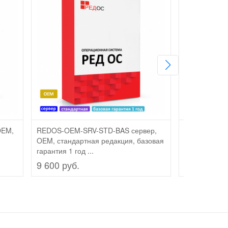
OEM,
REDOS-OEM-SRV-STD-BAS сервер,
REDOS-OEM-
OEM, стандартная редакция, базовая
сервер, OEM
гарантия 1 год ...
базовая гаран
9 600 руб.
26 900 руб