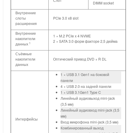
Слот
DIMM socket
Внутренние
слоты
PCIe 3.0 x8 slot
расширения
Внутренние
1 × М.2 PCIe x 4 NVME
накопители
2 × SATA 3.0 форм факторе 2,5 дюйма
1
данных
Съёмные
накопители
Оптический привод DVD + R DL
данных
1 × USB 3.1 Gen1 на боковой
панели
4 × USB 2.0 на задней панели
1 × USB 3.1Gen1 Type C
Линейный аудиовыход mini-jack
(3,5 мм)
Линейный аудиовход mini-jack (3,5
мм)
Интерфейсы
Вход микрофона mini-jack (3,5 мм)
Комбинированный выход