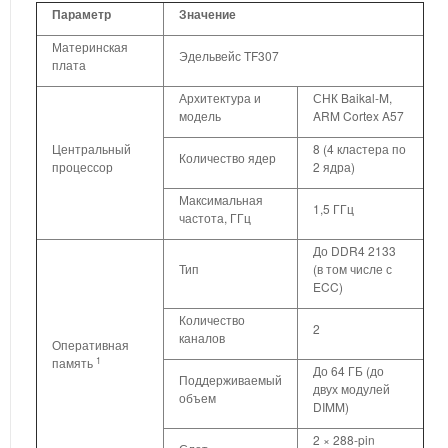
Параметр
Значение
Материнская
Эдельвейс TF307
плата
Архитектура и
СНК Baikal-M,
модель
ARM Cortex A57
Центральный
8 (4 кластера по
Количество ядер
процессор
2 ядра)
Максимальная
1,5 ГГц
частота, ГГц
До DDR4 2133
Тип
(в том числе с
ECC)
Количество
2
каналов
Оперативная
1
память
До 64 ГБ (до
Поддерживаемый
двух модулей
объем
DIMM)
2 × 288-pin