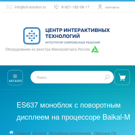
info@cit-solution.ru
8-921-182-08-17
контакты
Оборудование из реестра Минпромторга России
каталог
ES637 моноблок с поворотным
дисплеем на процессоре Baikal-M
Главная
/
Каталог
/
Российская электроника
/
Офисные ПК,