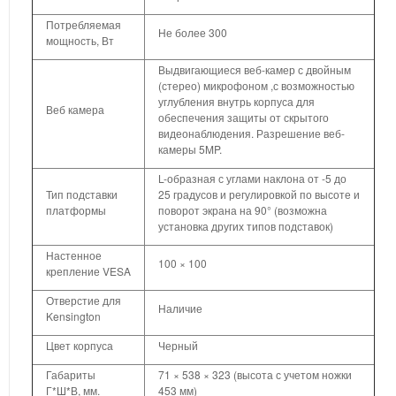
Потребляемая
Не более 300
мощность, Вт
Выдвигающиеся веб-камер с двойным
(стерео) микрофоном ,с возможностью
углубления внутрь корпуса для
Веб камера
обеспечения защиты от скрытого
видеонаблюдения. Разрешение веб-
камеры 5MP.
L-образная с углами наклона от -5 до
Тип подставки
25 градусов и регулировкой по высоте и
платформы
поворот экрана на 90° (возможна
установка других типов подставок)
Настенное
100 × 100
крепление VESA
Отверстие для
Наличие
Kensington
Цвет корпуса
Черный
Габариты
71 × 538 × 323 (высота с учетом ножки
Г*Ш*В, мм.
453 мм)