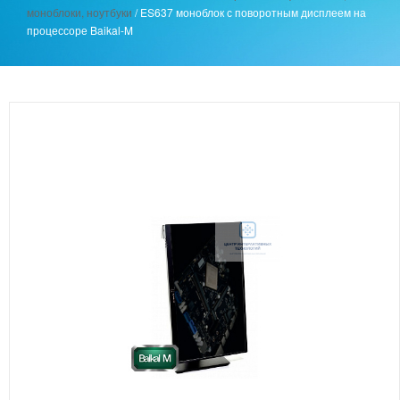
моноблоки, ноутбуки
/
ES637 моноблок с поворотным дисплеем на
процессоре Baikal-M