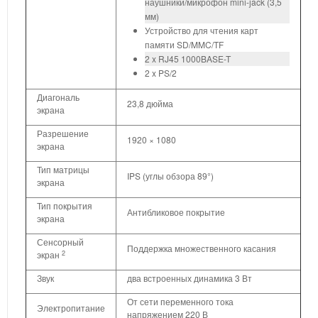
наушники/микрофон mini-jack (3,5
мм)
Устройство для чтения карт
памяти SD/MMC/TF
2 x RJ45 1000BASE-T
2 x PS/2
Диагональ
23,8 дюйма
экрана
Разрешение
1920 × 1080
экрана
Тип матрицы
IPS (углы обзора 89°)
экрана
Тип покрытия
Антибликовое покрытие
экрана
Сенсорный
Поддержка множественного касания
2
экран
Звук
два встроенных динамика 3 Вт
От сети переменного тока
Электропитание
напряжением 220 В