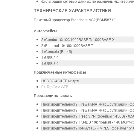
фильтрация сетевых данных по различнымкритерия
ТЕХНИЧЕСКИЕ ХАРАКТЕРИСТИКИ
Пакетный процессор Broadcom NS2(BCM58712)
Интерфейсы
2xCombo 10/100/1000BASE-T/ 1000BASE-X
2xEthernet 10/100/1000BASE-T
1xConsole (RJ-45)
1хUSB 2.0
1хUSB 3.0
Подключаемые интерфейсы
USB 3G/4G/LTE модем
E1 TopGate SFP
Производительность
Производительность Firewall/NAT/маршрутизации (фрей
Производительность Firewall/NAT/маршрутизации (фре
Производительность IPsec VPN (фреймы 1456B) - 0,50 
Производительность IPS/IDS 10k правил - 146 Мбит/c; 
Производительность коммутации MPLS (фреймы 1518B) 