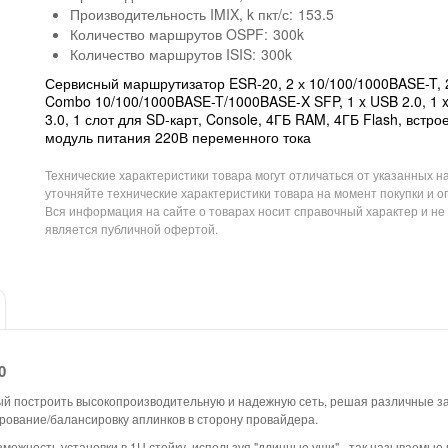
Производительность IMIX, k пкт/с:
153.5
Количество маршрутов OSPF:
300k
Количество маршрутов ISIS:
300k
Сервисный маршрутизатор ESR-20, 2 х 10/100/1000BASE-T, 
Combo 10/100/1000BASE-T/1000BASE-X SFP, 1 x USB 2.0, 1 
3.0, 1 слот для SD-карт, Console, 4ГБ RAM, 4ГБ Flash, встр
модуль питания 220В переменного тока
Технические характеристики товара могут отличаться от указанных на
уточняйте технические характеристики товара на момент покупки и о
Вся информация на сайте о товарах носит справочный характер и не
является публичной офертой.
0
ый построить высокопроизводительную и надежную сеть, решая различные з
ование/балансировку аплинков в сторону провайдера.
зможность установки в 1U стойку, используя "длинные уши" - так называем