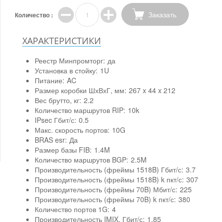
Заказать
Количество :
ХАРАКТЕРИСТИКИ
Реестр Минпромторг:
да
Установка в стойку:
1U
Питание:
AC
Размер коробки ШхВхГ, мм:
267 x 44 x 212
Вес брутто, кг:
2.2
Количество маршрутов RIP:
10k
IPsec Гбит/с:
0.5
Макс. скорость портов:
10G
BRAS esr:
Да
Размер базы FIB:
1.4M
Количество маршрутов BGP:
2.5M
Производительность (фреймы 1518B) Гбит/с:
3.7
Производительность (фреймы 1518B) k пкт/с:
307
Производительность (фреймы 70B) Мбит/с:
225
Производительность (фреймы 70B) k пкт/с:
380
Количество портов 1G:
4
Производительность IMIX, Гбит/с:
1.85