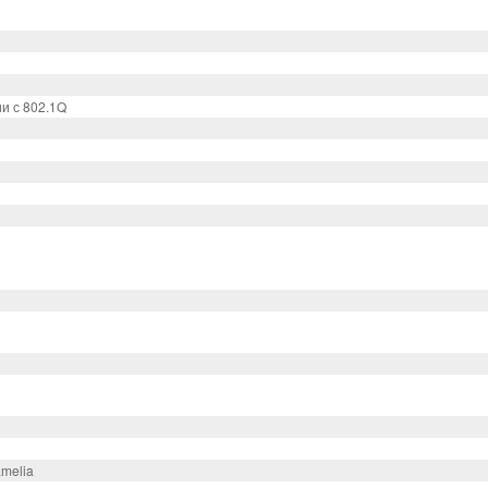
и с 802.1Q
melia