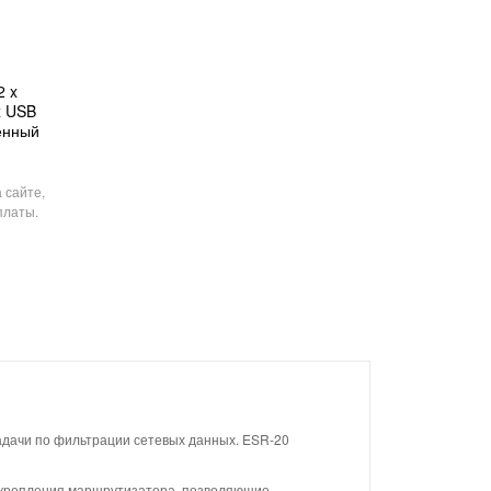
2 x
x USB
оенный
 сайте,
платы.
адачи по фильтрации сетевых данных. ESR-20
ые крепления маршрутизатора, позволяющие