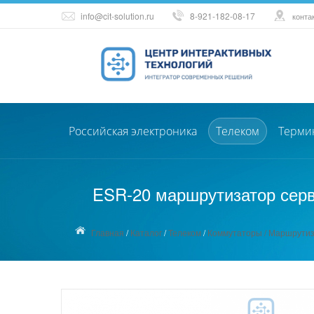
info@cit-solution.ru
8-921-182-08-17
конта
Российская электроника
Телеком
Терми
ESR-20 маршрутизатор серв
Главная
/
Каталог
/
Телеком
/
Коммутаторы / Маршрутиз