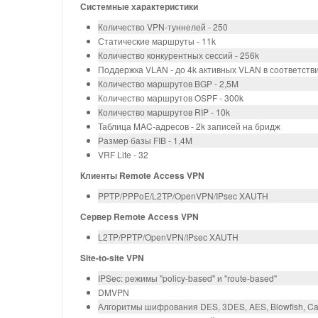
Системные характеристики
Количество VPN-туннелей - 250
Статические маршруты - 11k
Количество конкурентных сессий - 256k
Поддержка VLAN - до 4k активных VLAN в соответстви
Количество маршрутов BGP - 2,5M
Количество маршрутов OSPF - 300k
Количество маршрутов RIP - 10k
Таблица MAC-адресов - 2k записей на бридж
Размер базы FIB - 1,4M
VRF Lite - 32
Клиенты Remote Access VPN
PPTP/PPPoE/L2TP/OpenVPN/IPsec XAUTH
Сервер Remote Access VPN
L2TP/PPTP/OpenVPN/IPsec XAUTH
Site-to-site VPN
IPSec: режимы "policy-based" и "route-based"
DMVPN
Алгоритмы шифрования DES, 3DES, AES, Blowfish, Ca