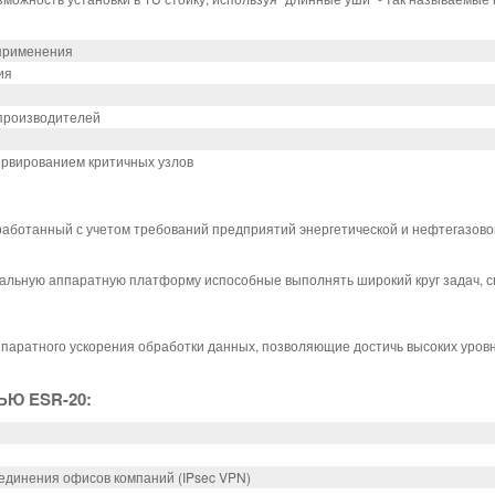
применения
ия
производителей
ервированием критичных узлов
работанный с учетом требований предприятий энергетической и нефтегазов
сальную аппаратную платформу испособные выполнять широкий круг задач, с
паратного ускорения обработки данных, позволяющие достичь высоких уров
Ю ESR-20:
единения офисов компаний (IPsec VPN)