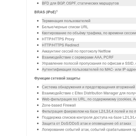
BFD для BGP, OSPF, статических маршрутов
1
BRAS (IPoE)
Терминация пользователей
Белые/черные списки URL
Квотирование по объёму трафика, по времени сесси
HTTP/HTTPS Proxy
HTTP/HTTPS Redirect
Аккаунтинг сессий по протоколу Netflow
Взаимодействие с серверами ААА, PCRF
Управление полосой пропускания по офисам и SSID,
Аутентификация пользователей по MAC- или IP-адре
Функции сетевой защиты
Система обнаружения и предотвращения вторжений (
Взаимодействие с Eltex Distribution Manager для пол
Web-фильтрация по URL, по содержимому (cookies, Act
Zone-based Firewall
Фильтрация фаерволом на базе L2/L3/L4 полей и по
Поддержка списков контроля доступа на базе L2/L3/L
Защита от DoS/DDoS атак и оповещение об атаках
Логирование событий атак, событий срабатывания п