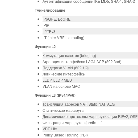
Аутентификация сообщений IKE MD5, SHA-1, SHA-2
Туннелирование
IPoGRE, EoGRE
IPIP
L2TPv3
LT (inter VRF-lite routing)
Функции L2
Коммутация пакетов (bridging)
Агрегация интерфейсов LAG/LACP (802.3ad)
Поддержка VLAN (802.1Q)
Логические интерфейсы
LLDP, LLDP MED
VLAN на основе MAC
Функции L3 (IPv4/IPv6)
Трансляция адресов NAT, Static NAT, ALG
Статические маршруты
Динамические протоколы маршрутизации RIPv2, OSPFv
Фильтрация маршрутов (prefix list)
VRF Lite
Policy Based Routing (PBR)