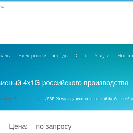
кты
налы
Электронная очередь
Софт
Услуги
Новос
исный 4x1G российского производства
аторы / Преобразователи
/
ESR-20 маршрутизатор сервисный 4x1G российск
Цена:
по запросу