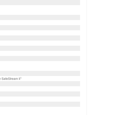
1
 SafeStream Ii