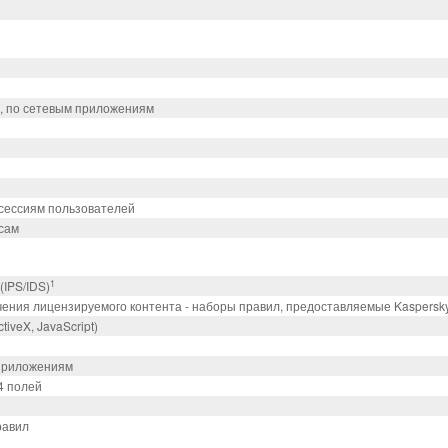
и, по сетевым приложениям
 сессиям пользователей
сам
1
IPS/IDS)
учения лицензируемого контента - наборы правил, предоставляемые Kaspersky
iveX, JavaScript)
 приложениям
4 полей
равил