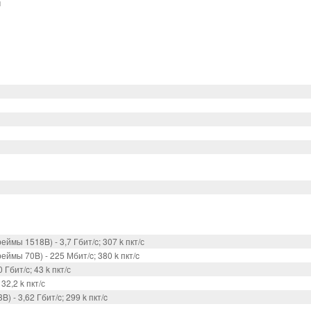
м
мы 1518B) - 3,7 Гбит/c; 307 k пкт/с
ймы 70B) - 225 Мбит/c; 380 k пкт/c
Гбит/c; 43 k пкт/с
32,2 k пкт/с
- 3,62 Гбит/c; 299 k пкт/c