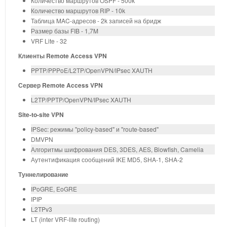
Количество маршрутов OSPF - 500k
Количество маршрутов RIP - 10k
Таблица MAC-адресов - 2k записей на бридж
Размер базы FIB - 1,7M
VRF Lite - 32
Клиенты Remote Access VPN
PPTP/PPPoE/L2TP/OpenVPN/IPsec XAUTH
Сервер Remote Access VPN
L2TP/PPTP/OpenVPN/IPsec XAUTH
Site-to-site VPN
IPSec: режимы "policy-based" и "route-based"
DMVPN
Алгоритмы шифрования DES, 3DES, AES, Blowfish, Camelia
Аутентификация сообщений IKE MD5, SHA-1, SHA-2
Туннелирование
IPoGRE, EoGRE
IPIP
L2TPv3
LT (inter VRF-lite routing)