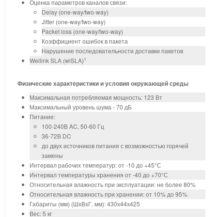
Оценка параметров каналов связи:
Delay (one-way/two-way)
Jitter (one-way/two-way)
Packet loss (one-way/two-way)
Коэффициент ошибок в пакета
Нарушение последовательности доставки пакетов
1
Wellink SLA (wiSLA)
Физические характеристики и условия окружающей среды
Максимальная потребляемая мощность: 123 Вт
Максимальный уровень шума - 70 дБ
Питание:
100-240В AC, 50-60 Гц
36-72В DC
до двух источников питания с возможностью горячей
замены
Интервал рабочих температур: от -10 до +45°С
Интервал температуры хранения от -40 до +70°С
Относительная влажность при эксплуатации: не более 80%
Относительная влажность при хранении: от 10% до 95%
Габариты (мм) (ШхВxГ, мм): 430х44х425
Вес: 5 кг