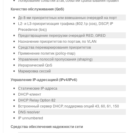
Логирование событий атак, событий срабатывания правил
Качество обслуживания (QoS)
До 8-ми приоритетных или взвешанных очередей на порт
L2- и L3-приоритизация трафика (802.1p (cos), DSCP, IP
Precedence (tos))
Предотвращение перегрузки очередей RED, GRED
Назначение приоритетов по портам, по VLAN
Средства перемаркирования приоритетов
Применение политик (policy-map)
Управление полосой пропускания (shaping)
Иерархический QоS
Маркировка сессий
Управление IP-адресацией (IPv4/IPv6)
Статические IP-адреса
DHCP-клиент
DHCP Relay Option 82
Встроенный сервер DHCP, поддержка опций 43, 60, 61, 150
DNS resolver
IP unnumbered
Средства обеспечения надежности сети