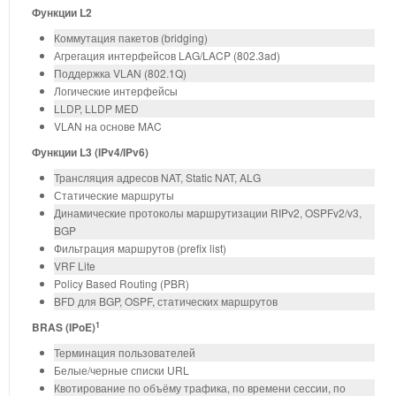
Функции L2
Коммутация пакетов (bridging)
Агрегация интерфейсов LAG/LACP (802.3ad)
Поддержка VLAN (802.1Q)
Логические интерфейсы
LLDP, LLDP MED
VLAN на основе MAC
Функции L3 (IPv4/IPv6)
Трансляция адресов NAT, Static NAT, ALG
Статические маршруты
Динамические протоколы маршрутизации RIPv2, OSPFv2/v3,
BGP
Фильтрация маршрутов (prefix list)
VRF Lite
Policy Based Routing (PBR)
BFD для BGP, OSPF, статических маршрутов
1
BRAS (IPoE)
Терминация пользователей
Белые/черные списки URL
Квотирование по объёму трафика, по времени сессии, по