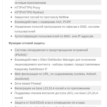
сетевым приложениям
HTTP/HTTPS Proxy
HTTP/HTTPS Redirect
Аккаунтинг сессий по протоколу Netflow
Взаимодействие с серверами ААА, PCRF
Управление полосой пропускания по офисам и SSID, сессиям
пользователей
Аутентификация пользователей по MAC- или IP-адресам
Функции сетевой защиты
Система обнаружения и предотвращения вторжений
1
(IPS/IDS)
Взаимодействие с Eltex Distribution Manager для получения
лицензируемого контента - наборы правил, предоставляемые
1
Kaspersky SafeStream II
Web-фильтрация по URL, по содержимому (cookies, ActiveX,
JavaScript)
Zone-based Firewall
Фильтрация на базе L2/L3/L4-полей и по приложениям
Поддержка списков контроля доступа (ACL) на базе L2/L3/L4-
полей
Защита от DoS/DDoS атак и оповещение об атаках