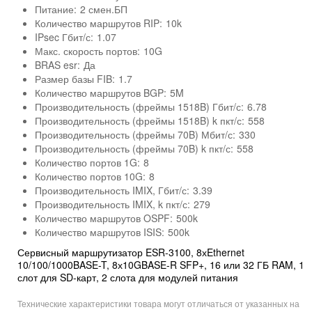
Питание:
2 смен.БП
Количество маршрутов RIP:
10k
IPsec Гбит/с:
1.07
Макс. скорость портов:
10G
BRAS esr:
Да
Размер базы FIB:
1.7
Количество маршрутов BGP:
5M
Производительность (фреймы 1518B) Гбит/с:
6.78
Производительность (фреймы 1518B) k пкт/с:
558
Производительность (фреймы 70B) Мбит/с:
330
Производительность (фреймы 70B) k пкт/с:
558
Количество портов 1G:
8
Количество портов 10G:
8
Производительность IMIX, Гбит/с:
3.39
Производительность IMIX, k пкт/с:
279
Количество маршрутов OSPF:
500k
Количество маршрутов ISIS:
500k
Сервисный маршрутизатор ESR-3100, 8хEthernet
10/100/1000BASE-T, 8х10GBASE-R SFP+, 16 или 32 ГБ RAM, 1
слот для SD-карт, 2 слота для модулей питания
Технические характеристики товара могут отличаться от указанных на