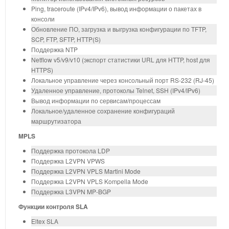
Ping, traceroute (IPv4/IPv6), вывод информации о пакетах в
консоли
Обновление ПО, загрузка и выгрузка конфигурации по TFTP,
SCP, FTP, SFTP, HTTP(S)
Поддержка NTP
Netflow v5/v9/v10 (экспорт статистики URL для HTTP, host для
HTTPS)
Локальное управление через консольный порт RS-232 (RJ-45)
Удаленное управление, протоколы Telnet, SSH (IPv4/IPv6)
Вывод информации по сервисам/процессам
Локальное/удаленное сохранение конфигураций
маршрутизатора
MPLS
Поддержка протокола LDP
Поддержка L2VPN VPWS
Поддержка L2VPN VPLS Martini Mode
Поддержка L2VPN VPLS Kompella Mode
Поддержка L3VPN MP-BGP
Функции контроля SLA
Eltex SLA