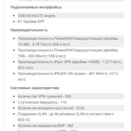
Подключаемые интерфейсы
USB 3G/4G/LTE модем
E1 TopGate SFP
Производительность
Производительность Firewall/NAT/маршрутизации (фреймы
1518B) - 6,78 Гбит/c; 558 k пкт/с
Производительность Firewall/NAT/маршрутизации (фреймы
70B) - 330 Мбит/c; 558 k пкт/c
Производительность IPsec VPN (фреймы 1456B) - 1,07 Гбит/c;
92 k пкт/с
Производительность IPS/IDS 10k правил - 467 Мбит/c; 107 k
пкт/с
Системные характеристики
Количество VPN-туннелей - 500
Статические маршруты - 11k
Количество конкурентных сессий - 512k
Поддержка VLAN - до 4k активных VLAN в соответствии с
802.1Q
Количество маршрутов BGP - 5M