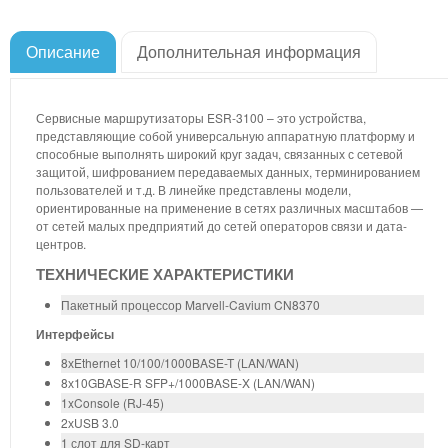
Описание
Дополнительная информация
Сервисные маршрутизаторы ESR-3100 – это устройства,
представляющие собой универсальную аппаратную платформу и
способные выполнять широкий круг задач, связанных с сетевой
защитой, шифрованием передаваемых данных, терминированием
пользователей и т.д. В линейке представлены модели,
ориентированные на применение в сетях различных масштабов —
от сетей малых предприятий до сетей операторов связи и дата-
центров.
ТЕХНИЧЕСКИЕ ХАРАКТЕРИСТИКИ
Пакетный процессор Marvell-Cavium CN8370
Интерфейсы
8хEthernet 10/100/1000BASE-T (LAN/WAN)
8х10GBASE-R SFP+/1000BASE-X (LAN/WAN)
1xConsole (RJ-45)
2хUSB 3.0
1 слот для SD-карт