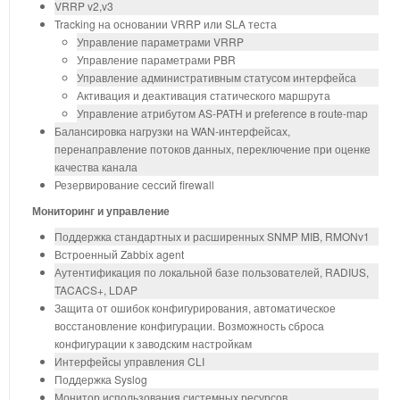
VRRP v2,v3
Tracking на основании VRRP или SLA теста
Управление параметрами VRRP
Управление параметрами PBR
Управление административным статусом интерфейса
Активация и деактивация статического маршрута
Управление атрибутом AS-PATH и preference в route-map
Балансировка нагрузки на WAN-интерфейсах,
перенаправление потоков данных, переключение при оценке
качества канала
Резервирование сессий firewall
Мониторинг и управление
Поддержка стандартных и расширенных SNMP MIB, RMONv1
Встроенный Zabbix agent
Аутентификация по локальной базе пользователей, RADIUS,
TACACS+, LDAP
Защита от ошибок конфигурирования, автоматическое
восстановление конфигурации. Возможность сброса
конфигурации к заводским настройкам
Интерфейсы управления CLI
Поддержка Syslog
Монитор использования системных ресурсов