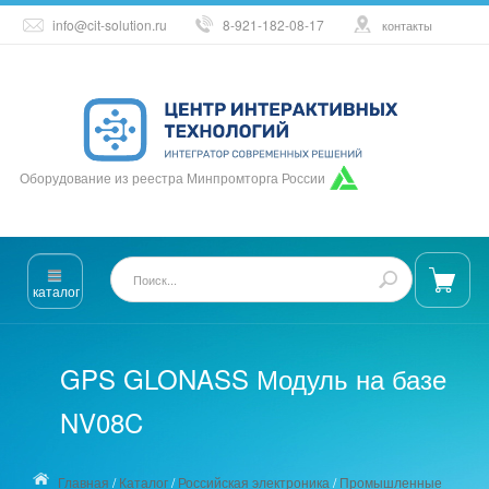
info@cit-solution.ru
8-921-182-08-17
контакты
Оборудование из реестра Минпромторга России
каталог
GPS GLONASS Модуль на базе
NV08C
Главная
/
Каталог
/
Российская электроника
/
Промышленные