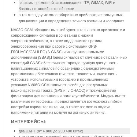
системы временной синхронизации LTE, WiMAX, WiFi и
базовых станций сотовой связи
а так же в других малогабаритных приборах, используемых
для навигации и определения точного времени и координат
NV08C-CSM обладает высокой чувствительностью при захвате и
сопровождении сигналов в сочетании с низким
энергопотреблением, а также поддерживает режим
энергосбережения при работе с системами GPS/
ГЛОНАСС/GALILEO (A-GNSS) и их функциональными
дополнениями (SBAS).Прием сигналов от спутников от различных
созвездий GNSS обеспечивает гораздо лучшую доступность
навигационных сигналов по сравнению с односистемными
приемниками,обеспечивая качество, точность и надежность
устройств, используемых в городских и промышленных
условиях.NV08C-CSM включает в себя два раздельных
радиочастотных тракта (GPS и ГЛОНАСС) и трехуровневую
фильтрацию для повышения помехоустойчивости. Модуль имеет
различные интерфейсы, предоставляется возможность гибкой
настройки вариантов питания, а также возможна подача
напряжение питания из модуля на активную антенну.
ИНТЕРФЕЙСЫ:
два UART (от 4 800 до 230 400 бит/с)
1 PPS (выход) / внешний синхронизирующий импульс (вход)