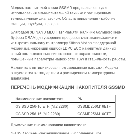
Модель накопителей серии GSSMD предназначены для
использования в вычислительной технике с расширенным
температурным диапазоном. Область применения - рабочие
станции, ноутбуки, сервера.
Благодаря 3D NAND MLC Flash-памяти, наличию большого кеш-
буфера DRAM для ускорения процессов считывания/записи и
четырехканальному контроллеру Silicon Motion с поддержкой
механизма коррекции ошибок LDPC ECC накопители данных
серий показывают высокие скоростные характеристики,
повышенные параметры надежности TBW и стабильность работы.
Накопитель оптимизирован под смешанные нагрузки. Модели
выпускаются в стандартном и расширенном температурном
диапазоне.
ПЕРЕЧЕНЬ МОДИФИКАЦИЙ НАКОПИТЕЛЯ GSSMD
Наименование накопителя
PN
GS SSD 256-16 ETR (M.2 2280)
GSSMD256M16ETF
GS SSD 256-16 (M.2 2280)
GSSMD256M16STF
Примечание к наименованию накопителя:
GS SSD {объем}-{резервирование} {исполнение}, где