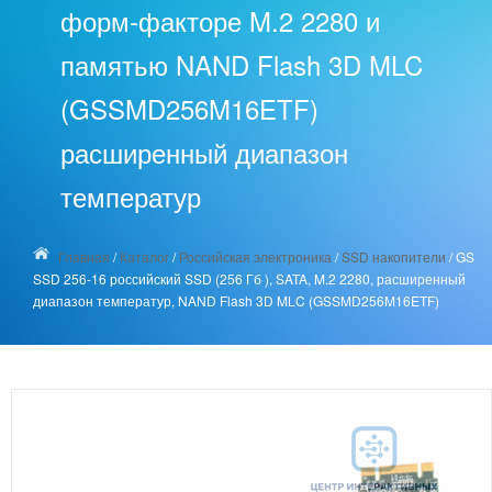
форм-факторе M.2 2280 и
памятью NAND Flash 3D MLC
(GSSMD256M16ETF)
расширенный диапазон
температур
Главная
/
Каталог
/
Российская электроника
/
SSD накопители
/
GS
SSD 256-16 российский SSD (256 Гб ), SATA, M.2 2280, расширенный
диапазон температур, NAND Flash 3D MLC (GSSMD256M16ETF)