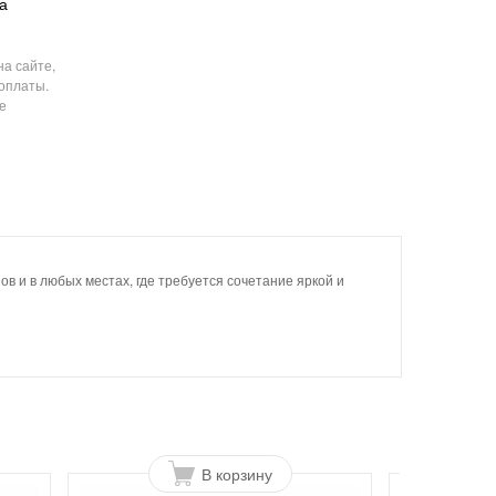
а
на сайте,
 оплаты.
е
в и в любых местах, где требуется сочетание яркой и
В корзину