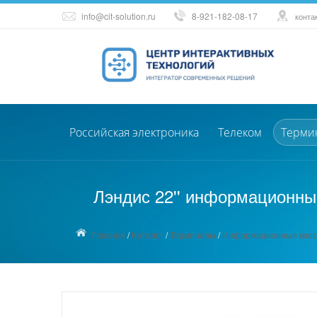
info@cit-solution.ru
8-921-182-08-17
конта
Российская электроника
Телеком
Терми
Лэндис 22'' информационны
Главная
/
Каталог
/
Терминалы
/
Информационные киос