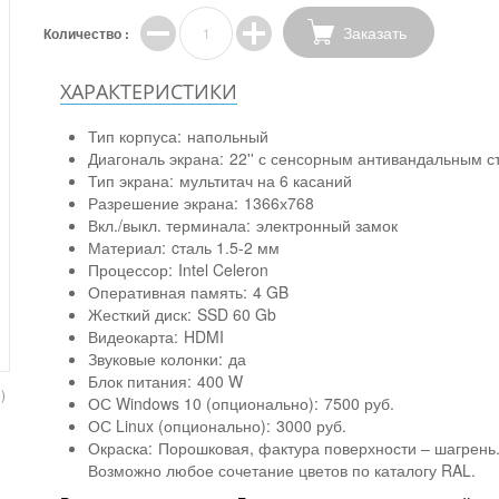
Заказать
Количество :
ХАРАКТЕРИСТИКИ
Тип корпуса:
напольный
Диагональ экрана:
22'' с сенсорным антивандальным с
Тип экрана:
мультитач на 6 касаний
Разрешение экрана:
1366х768
Вкл./выкл. терминала:
электронный замок
Материал:
cталь 1.5-2 мм
Процессор:
Intel Celeron
Оперативная память:
4 GB
Жесткий диск:
SSD 60 Gb
Видеокарта:
HDMI
Звуковые колонки:
да
Блок питания:
400 W
)
ОС Windows 10 (опционально):
7500 руб.
ОС Linux (опционально):
3000 руб.
Окраска:
Порошковая, фактура поверхности – шагрень
Возможно любое сочетание цветов по каталогу RAL.