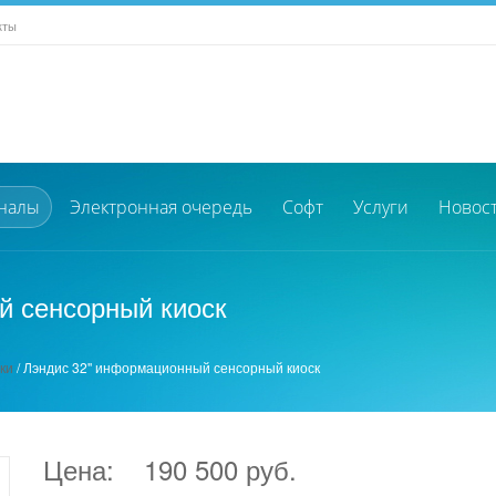
кты
налы
Электронная очередь
Софт
Услуги
Новос
й сенсорный киоск
ки
/
Лэндис 32'' информационный сенсорный киоск
Цена:
190 500 руб.