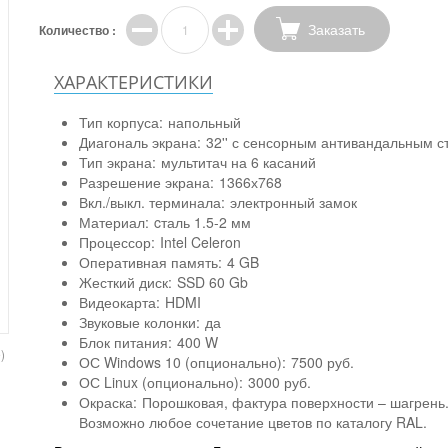
Заказать
Количество :
ХАРАКТЕРИСТИКИ
Тип корпуса:
напольный
Диагональ экрана:
32'' с сенсорным антивандальным с
Тип экрана:
мультитач на 6 касаний
Разрешение экрана:
1366х768
Вкл./выкл. терминала:
электронный замок
Материал:
cталь 1.5-2 мм
Процессор:
Intel Celeron
Оперативная память:
4 GB
Жесткий диск:
SSD 60 Gb
Видеокарта:
HDMI
Звуковые колонки:
да
Блок питания:
400 W
)
ОС Windows 10 (опционально):
7500 руб.
ОС Linux (опционально):
3000 руб.
Окраска:
Порошковая, фактура поверхности – шагрень
Возможно любое сочетание цветов по каталогу RAL.