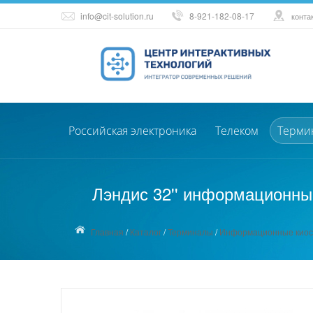
info@cit-solution.ru
8-921-182-08-17
конта
Российская электроника
Телеком
Терми
Лэндис 32'' информационны
Главная
/
Каталог
/
Терминалы
/
Информационные киос