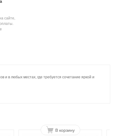
а
на сайте,
 оплаты.
е
в и в любых местах, где требуется сочетание яркой и
В корзину