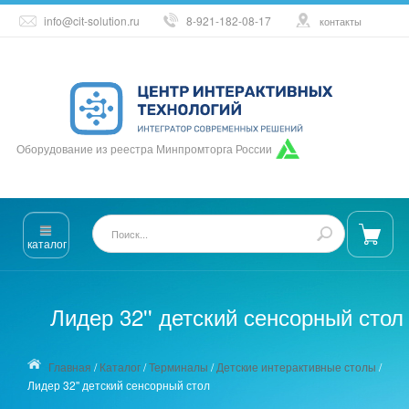
info@cit-solution.ru
8-921-182-08-17
контакты
Оборудование из реестра Минпромторга России
каталог
Лидер 32'' детский сенсорный стол
Главная
/
Каталог
/
Терминалы
/
Детские интерактивные столы
/
Лидер 32'' детский сенсорный стол