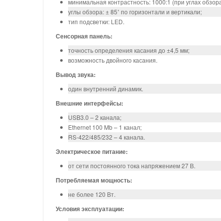
минимальная контрастность: 1000:1 (при углах обзора 
углы обзора: ± 85˚ по горизонтали и вертикали;
тип подсветки: LED.
Сенсорная панель:
точность определения касания до ±4,5 мм;
возможность двойного касания.
Вывод звука:
один внутренний динамик.
Внешние интерфейсы:
USB3.0 – 2 канала;
Ethernet 100 Mb – 1 канал;
RS-422/485/232 – 4 канала.
Электрическое питание:
от сети постоянного тока напряжением 27 В.
Потребляемая мощность:
не более 120 Вт.
Условия эксплуатации: