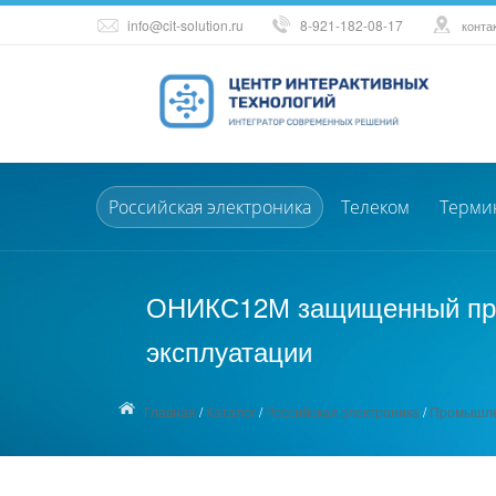
info@cit-solution.ru
8-921-182-08-17
конта
Российская электроника
Телеком
Терми
ОНИКС12М защищенный про
эксплуатации
Главная
/
Каталог
/
Российская электроника
/
Промышле