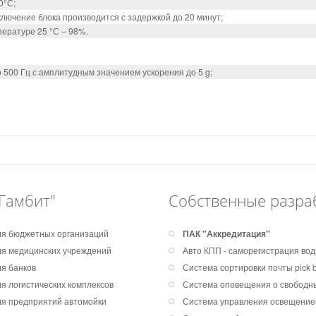
0°С;
ключение блока производится с задержкой до 20 минут;
ературе 25 °С – 98%.
 500 Гц с амплитудным значением ускорения до 5 g;
Гамбит"
Собственные разра
я бюджетных организаций
ПАК "Аккредитация"
я медицинских учреждений
Авто КПП - саморегистрация во
я банков
Система сортировки почты pick by
я логистических комплексов
Система оповещения о свободны
я предприятий автомойки
Система управления освещени