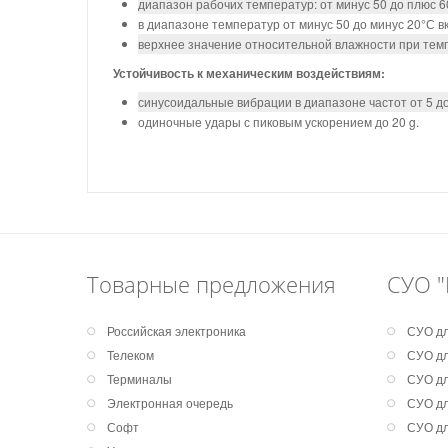
диапазон рабочих температур: от минус 50 до плюс 6
в диапазоне температур от минус 50 до минус 20°С в
верхнее значение относительной влажности при темп
Устойчивость к механическим воздействиям:
синусоидальные вибрации в диапазоне частот от 5 до
одиночные удары с пиковым ускорением до 20 g.
Товарные предложения
СУО "
Российская электроника
СУО дл
Телеком
СУО дл
Терминалы
СУО дл
Электронная очередь
СУО дл
Софт
СУО дл