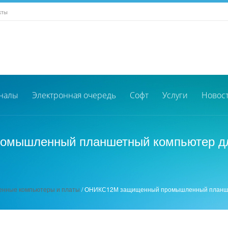
кты
налы
Электронная очередь
Софт
Услуги
Новос
мышленный планшетный компьютер для
нные компьютеры и платы
/
ОНИКС12М защищенный промышленный планшетн