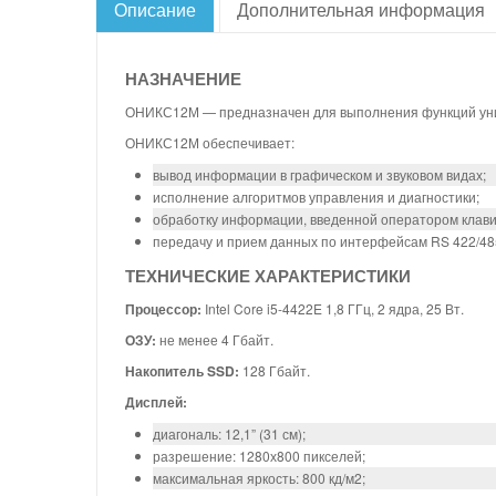
Описание
Дополнительная информация
НАЗНАЧЕНИЕ
ОНИКС12М — предназначен для выполнения функций уни
ОНИКС12М обеспечивает:
вывод информации в графическом и звуковом видах;
исполнение алгоритмов управления и диагностики;
обработку информации, введенной оператором клав
передачу и прием данных по интерфейсам RS 422/485/
ТЕХНИЧЕСКИЕ ХАРАКТЕРИСТИКИ
Процессор:
Intel Core i5-4422E 1,8 ГГц, 2 ядра, 25 Вт.
ОЗУ:
не менее 4 Гбайт.
Накопитель SSD:
128 Гбайт.
Дисплей:
диагональ: 12,1” (31 см);
разрешение: 1280х800 пикселей;
максимальная яркость: 800 кд/м2;